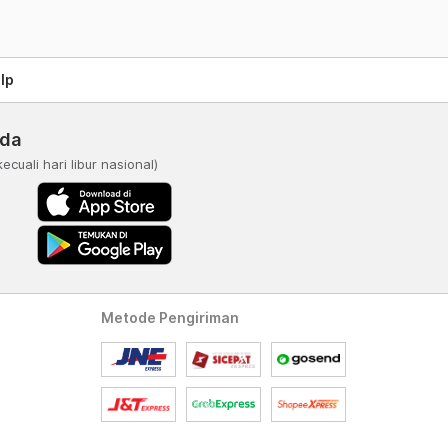
lp
nda
kecuali hari libur nasional)
Metode Pengiriman