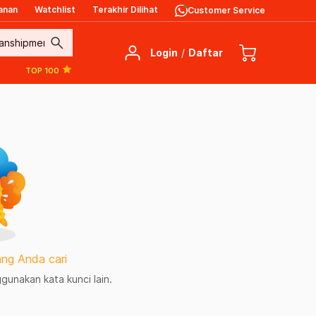
anan
Watchlist
Terakhir Dilihat
Customer Service
search
Login
/
Daftar
TOP 100
ng Anda cari
unakan kata kunci lain.