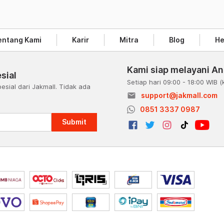
entang Kami
Karir
Mitra
Blog
He
Kami siap melayani A
sial
Setiap hari 09:00 - 18:00 WIB
(
esial dari Jakmall. Tidak ada
email
support@jakmall.com
a
0851 3337 0987
Submit