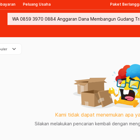
mbayaran
Peluang Usaha
Paket Berlangg
keyboard_arrow_down
uler
Kami tidak dapat menemukan apa ya
Silakan melakukan pencarian kembali dengan mengg