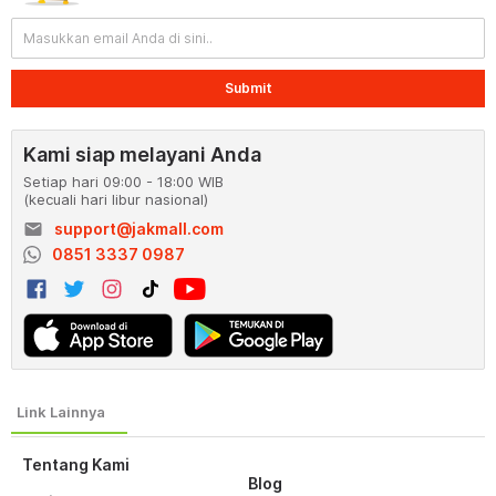
Submit
Kami siap melayani Anda
Setiap hari 09:00 - 18:00 WIB
(kecuali hari libur nasional)
email
support@jakmall.com
0851 3337 0987
Tentang Kami
Blog