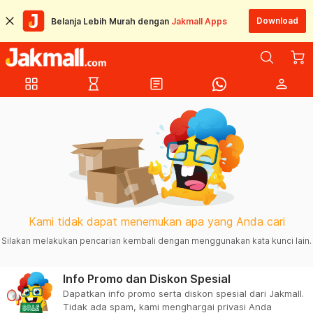
Download
Belanja Lebih Murah dengan
Jakmall Apps
grid_view
hourglass_empty
article
person
Kami tidak dapat menemukan apa yang Anda cari
Silakan melakukan pencarian kembali dengan menggunakan kata kunci lain.
Info Promo dan Diskon Spesial
Dapatkan info promo serta diskon spesial dari Jakmall.
Tidak ada spam, kami menghargai privasi Anda