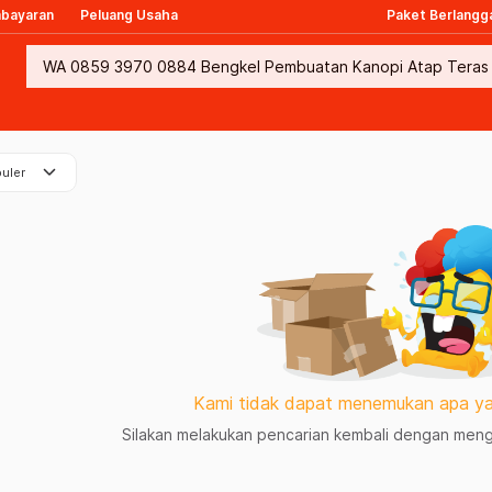
mbayaran
Peluang Usaha
Paket Berlangg
keyboard_arrow_down
uler
Kami tidak dapat menemukan apa ya
Silakan melakukan pencarian kembali dengan mengg