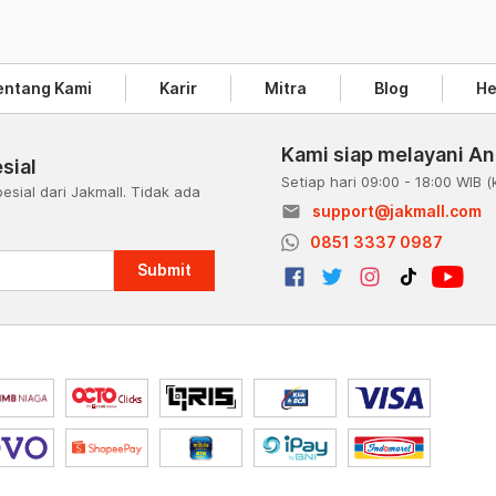
entang Kami
Karir
Mitra
Blog
He
Kami siap melayani A
sial
Setiap hari 09:00 - 18:00 WIB
(
esial dari Jakmall. Tidak ada
email
support@jakmall.com
a
0851 3337 0987
Submit