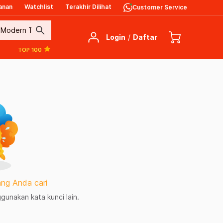
anan
Watchlist
Terakhir Dilihat
Customer Service
search
Login
/
Daftar
TOP 100
ng Anda cari
unakan kata kunci lain.