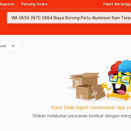
mbayaran
Peluang Usaha
Paket Berlangg
keyboard_arrow_down
uler
Kami tidak dapat menemukan apa ya
Silakan melakukan pencarian kembali dengan mengg