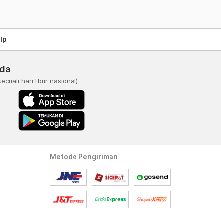
lp
nda
kecuali hari libur nasional)
Metode Pengiriman