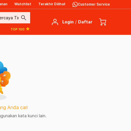
anan
Watchlist
Terakhir Dilihat
Customer Service
search
Login
/
Daftar
TOP 100
ng Anda cari
unakan kata kunci lain.