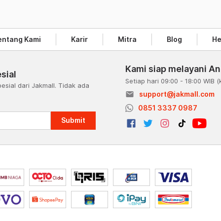
entang Kami
Karir
Mitra
Blog
He
Kami siap melayani A
sial
Setiap hari 09:00 - 18:00 WIB
(
esial dari Jakmall. Tidak ada
email
support@jakmall.com
a
0851 3337 0987
Submit