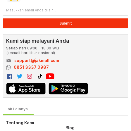
Submit
Kami siap melayani Anda
Setiap hari 09:00 - 18:00 WIB
(kecuali hari libur nasional)
email
support@jakmall.com
0851 3337 0987
Tentang Kami
Blog