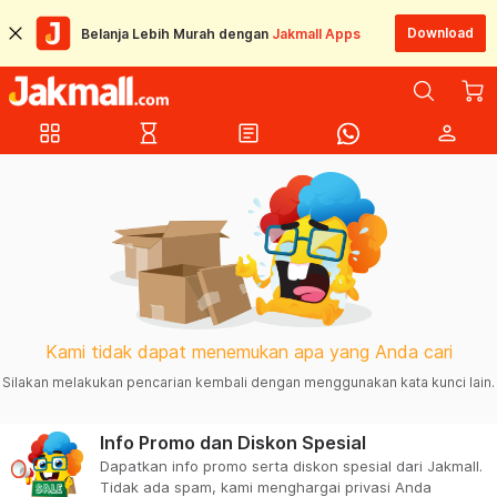
Download
Belanja Lebih Murah dengan
Jakmall Apps
grid_view
hourglass_empty
article
person
Kami tidak dapat menemukan apa yang Anda cari
Silakan melakukan pencarian kembali dengan menggunakan kata kunci lain.
Info Promo dan Diskon Spesial
Dapatkan info promo serta diskon spesial dari Jakmall.
Tidak ada spam, kami menghargai privasi Anda