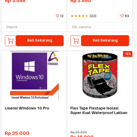
Rp
3.588
Rp
3.890
12
star
star
star
star
star_half
(22)
93
Depok
DKI Jakarta
Beli Sekarang
Beli Sekarang
-6%
Lisensi Windows 10 Pro
Flex Tape Flextape Isolasi
Super Kuat Waterproof Lakban
Perekat
Rp
35.000
Rp
20.000