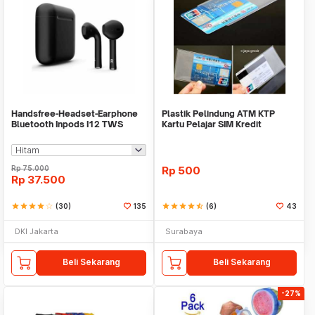
Handsfree-Headset-Earphone
Plastik Pelindung ATM KTP
Bluetooth Inpods I12 TWS
Kartu Pelajar SIM Kredit
Bluetooth V5.Doff
Member Cover Pelind
Rp
75.000
Rp
500
Rp
37.500
star
star
star
star
star_border
(30)
135
star
star
star
star
star_half
(6)
43
DKI Jakarta
Surabaya
Beli Sekarang
Beli Sekarang
-27%