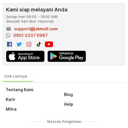
Kami siap melayani Anda
Setiap hari 09:00 - 18:00 WIB
(kecuali hari libur nasional)
email
support@jakmall.com
0851 3337 0987
Tentang Kami
Blog
Karir
Help
Mitra
Metode Pengiriman