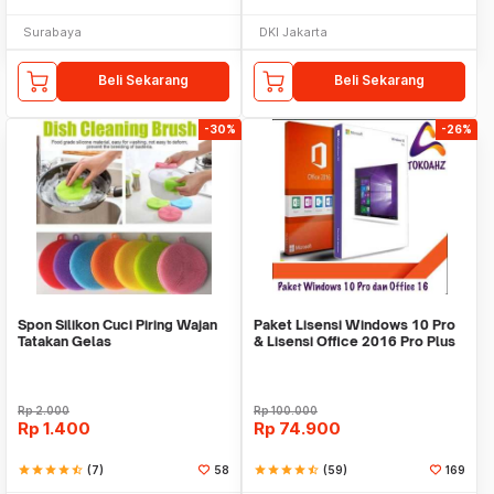
Surabaya
DKI Jakarta
Beli Sekarang
Beli Sekarang
-30%
-26%
Spon Silikon Cuci Piring Wajan
Paket Lisensi Windows 10 Pro
Tatakan Gelas
& Lisensi Office 2016 Pro Plus
Rp
2.000
Rp
100.000
Rp
1.400
Rp
74.900
star
star
star
star
star_half
(7)
58
star
star
star
star
star_half
(59)
169