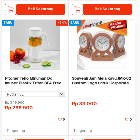
Beli Sekarang
Beli Sekarang
BARU
-24%
BARU
Pitcher Teko Minuman Dg
Souvenir Jam Meja Kayu JMK-02
Infuser Plastik Tritan BPA Free
Custom Logo untuk Corporate
WMO IF1482
Gift
Rp
349.900
Rp
33.000
Rp
268.900
0
0
Tangerang
Tangerang