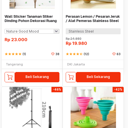
Wall Sticker Tanaman Stiker
Perasan Lemon / Pesaran Jeruk
Dinding Pohon Dekorasi Ruang
/ Alat Pemeras Stainless Steel
Tamu Tropical
- X065
Stainless Steel
Rp
23.000
Rp
24.980
Rp
19.980
star
star
star
star
star
(1)
38
star
star
star
star
star_half
(12)
63
Tangerang
DKI Jakarta
Beli Sekarang
Beli Sekarang
-46%
-42%