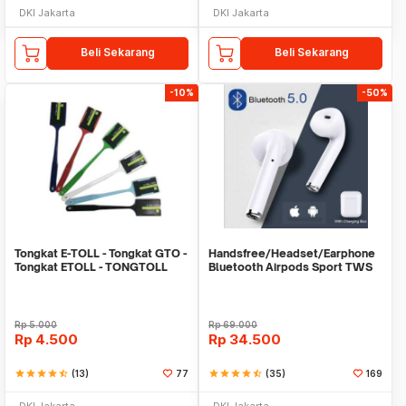
DKI Jakarta
DKI Jakarta
Beli Sekarang
Beli Sekarang
-10%
-50%
Tongkat E-TOLL - Tongkat GTO -
Handsfree/Headset/Earphone
Tongkat ETOLL - TONGTOLL
Bluetooth Airpods Sport TWS
Rp
5.000
Rp
69.000
Rp
4.500
Rp
34.500
star
star
star
star
star_half
(13)
77
star
star
star
star
star_half
(35)
169
DKI Jakarta
DKI Jakarta