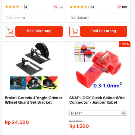
star
star
star
star_half
star_border
(4)
62
star
star
star
star
star_half
(15)
189
DKI Jakarta
DKI Jakarta
Beli Sekarang
Beli Sekarang
-22%
Braket Gerinda 4"Angle Grinder
SNAP LOCK Quick Splice Wire
Wheel Guard Set Bracket
Connector / Jumper Kabel
Dudukan Gerinda
Rp
24.500
Rp
1.900
Rp
1.500