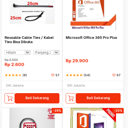
Reusable Cable Ties / Kabel
Microsoft Office 365 Pro Plus
Ties Bisa Dibuka
Rp
3.000
Rp
29.900
Rp
2.600
star
star
star
star
star_half
(8)
57
star
star
star
star
star
(54)
97
DKI Jakarta
DKI Jakarta
Beli Sekarang
Beli Sekarang
-29%
-20%