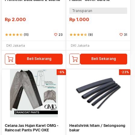
Warni
Transparan
Rp
2.000
Rp
1.000
star
star
star
star
star_half
(11)
23
star
star
star
star
star_half
(9)
31
DKI Jakarta
DKI Jakarta
Beli Sekarang
Beli Sekarang
-6%
-23%
Celana Jas Hujan Karet OMG -
Heatshrink hitam / Selongsong
Raincoat Pants PVC OKE
bakar