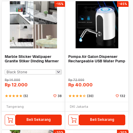
-15%
-45%
Marble Sticker Wallpaper
Pompa Air Galon Dispenser
Granite Stiker Dinding Marmer
Rechargeable USB Water Pump
Meja Kitchen
Rp
14.000
Rp
72.000
Rp
12.000
Rp
40.000
star
star
star
star
star
(5)
38
star
star
star
star
star_half
(30)
132
Tangerang
DKI Jakarta
Beli Sekarang
Beli Sekarang
-20%
-30%