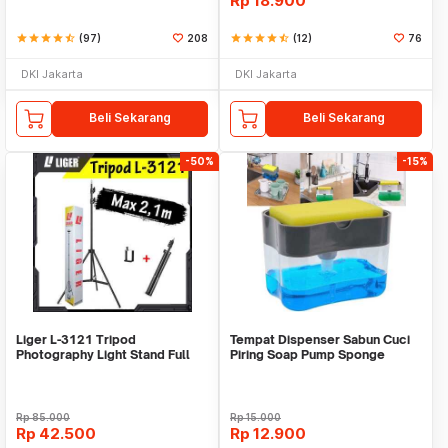
Rp
18.900
star
star
star
star
star_half
(97)
208
star
star
star
star
star_half
(12)
76
DKI Jakarta
DKI Jakarta
Beli Sekarang
Beli Sekarang
-50%
-15%
Liger L-3121 Tripod
Tempat Dispenser Sabun Cuci
Photography Light Stand Full
Piring Soap Pump Sponge
Besi Portable-Large
Caddy
Rp
85.000
Rp
15.000
Rp
42.500
Rp
12.900