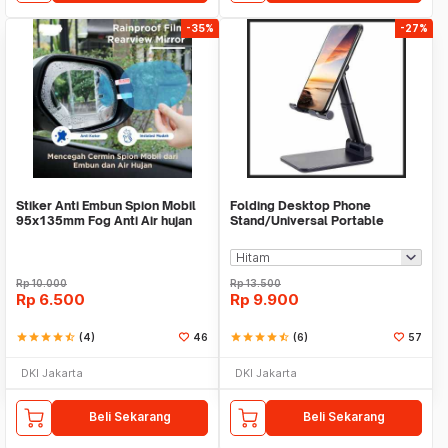
-35%
-27%
Stiker Anti Embun Spion Mobil
Folding Desktop Phone
95x135mm Fog Anti Air hujan
Stand/Universal Portable
ScreenGuard
Phone Holder
Rp
10.000
Rp
13.500
Rp
6.500
Rp
9.900
star
star
star
star
star_half
(4)
46
star
star
star
star
star_half
(6)
57
DKI Jakarta
DKI Jakarta
Beli Sekarang
Beli Sekarang