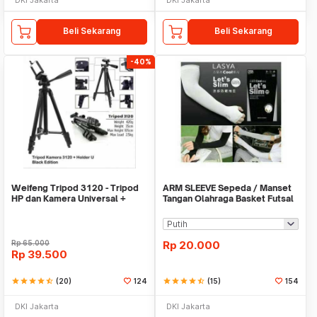
Beli Sekarang
Beli Sekarang
-40%
Weifeng Tripod 3120 - Tripod
ARM SLEEVE Sepeda / Manset
HP dan Kamera Universal +
Tangan Olahraga Basket Futsal
Free Holder U
SLIM
Rp
65.000
Rp
20.000
Rp
39.500
star
star
star
star
star_half
(20)
124
star
star
star
star
star_half
(15)
154
DKI Jakarta
DKI Jakarta