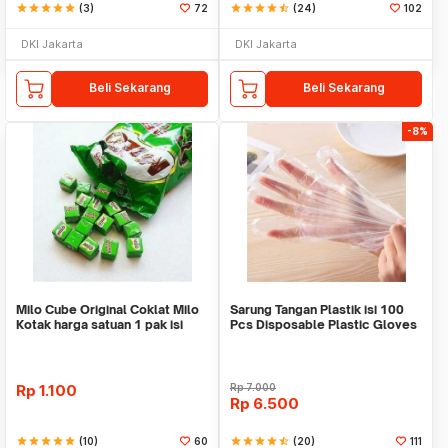
star
star
star
star
star
(3)
72
star
star
star
star
star_half
(24)
102
DKI Jakarta
DKI Jakarta
Beli Sekarang
Beli Sekarang
-8%
Milo Cube Original Coklat Milo
Sarung Tangan Plastik isi 100
Kotak harga satuan 1 pak isi
Pcs Disposable Plastic Gloves
100 pcs
Rp
1.100
Rp
7.000
Rp
6.500
star
star
star
star
star
(10)
60
star
star
star
star
star_half
(20)
111