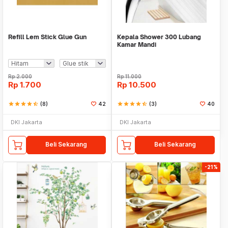
Refill Lem Stick Glue Gun
Kepala Shower 300 Lubang
Kamar Mandi
Rp
2.000
Rp
11.000
Rp
1.700
Rp
10.500
star
star
star
star
star_half
(8)
42
star
star
star
star
star_half
(3)
40
DKI Jakarta
DKI Jakarta
Beli Sekarang
Beli Sekarang
-21%