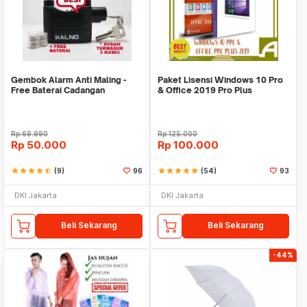
Gembok Alarm Anti Maling -
Paket Lisensi Windows 10 Pro
Free Baterai Cadangan
& Office 2019 Pro Plus
Rp
69.990
Rp
125.000
Rp
50.000
Rp
100.000
star
star
star
star
star_half
(9)
96
star
star
star
star
star
(54)
93
DKI Jakarta
DKI Jakarta
Beli Sekarang
Beli Sekarang
-44%