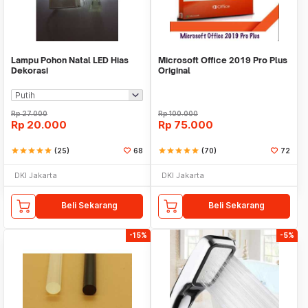
Lampu Pohon Natal LED Hias
Microsoft Office 2019 Pro Plus
Dekorasi
Original
Rp
27.000
Rp
100.000
Rp
20.000
Rp
75.000
star
star
star
star
star
(25)
68
star
star
star
star
star
(70)
72
DKI Jakarta
DKI Jakarta
Beli Sekarang
Beli Sekarang
-15%
-5%