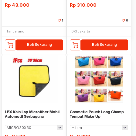
Rp
43.000
Rp
310.000
1
0
Tangerang
DKI Jakarta
Beli Sekarang
Beli Sekarang
LBX Kain Lap Microfiber Mobil
Cosmetic Pouch Long Champ -
Automotif Serbaguna
Tempat Make Up