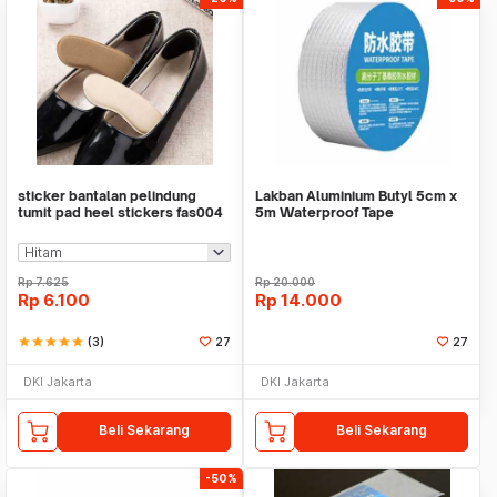
sticker bantalan pelindung
Lakban Aluminium Butyl 5cm x
tumit pad heel stickers fas004
5m Waterproof Tape
Rp
7.625
Rp
20.000
Rp
6.100
Rp
14.000
star
star
star
star
star
(3)
27
27
DKI Jakarta
DKI Jakarta
Beli Sekarang
Beli Sekarang
-50%