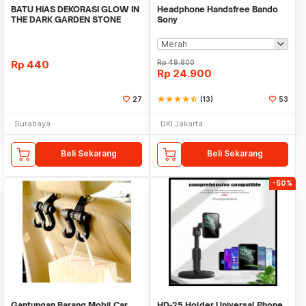
BATU HIAS DEKORASI GLOW IN
Headphone Handsfree Bando
THE DARK GARDEN STONE
Sony
TAMAN KEBUN ANEKA WAR
Rp
440
Rp
49.800
Rp
24.900
27
star
star
star
star
star_half
(13)
53
Surabaya
DKI Jakarta
Beli Sekarang
Beli Sekarang
-50%
Gantungan Barang Mobil Car
HD-25 Holder Universal Phone