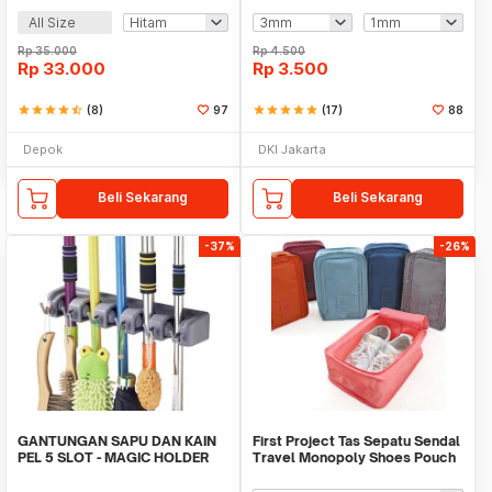
All Size
Rp
35.000
Rp
4.500
Rp
33.000
Rp
3.500
star
star
star
star
star_half
(8)
97
star
star
star
star
star
(17)
88
Depok
DKI Jakarta
Beli Sekarang
Beli Sekarang
-37%
-26%
GANTUNGAN SAPU DAN KAIN
First Project Tas Sepatu Sendal
PEL 5 SLOT - MAGIC HOLDER
Travel Monopoly Shoes Pouch
BROOM AND MOP
Bag