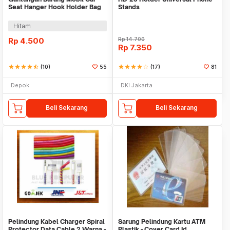
Seat Hanger Hook Holder Bag
Stands
Organizer 2in1
Hitam
Rp
4.500
Rp
14.700
Rp
7.350
star
star
star
star
star_half
(10)
55
star
star
star
star
star_border
(17)
81
Depok
DKI Jakarta
Beli Sekarang
Beli Sekarang
Pelindung Kabel Charger Spiral
Sarung Pelindung Kartu ATM
Protector Data Cable 2 Warna -
Plastik - Cover Card Id