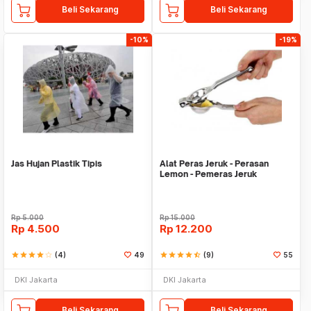
Beli Sekarang
Beli Sekarang
-10%
-19%
Jas Hujan Plastik Tipis
Alat Peras Jeruk - Perasan
Lemon - Pemeras Jeruk
Stainless Steel
Rp
5.000
Rp
15.000
Rp
4.500
Rp
12.200
star
star
star
star
star_border
(4)
49
star
star
star
star
star_half
(9)
55
DKI Jakarta
DKI Jakarta
Beli Sekarang
Beli Sekarang