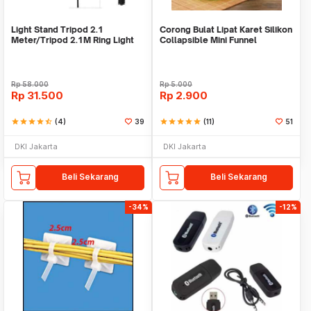
Light Stand Tripod 2.1
Corong Bulat Lipat Karet Silikon
Meter/Tripod 2.1M Ring Light
Collapsible Mini Funnel
Rp
58.000
Rp
5.000
Rp
31.500
Rp
2.900
star
star
star
star
star_half
(4)
39
star
star
star
star
star
(11)
51
DKI Jakarta
DKI Jakarta
Beli Sekarang
Beli Sekarang
-34%
-12%