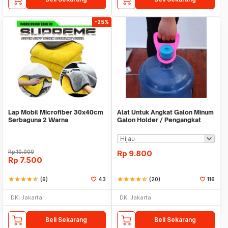
-25%
Lap Mobil Microfiber 30x40cm
Alat Untuk Angkat Galon Minum
Serbaguna 2 Warna
Galon Holder / Pengangkat
Galon - X446
Rp
10.000
Rp
9.800
Rp
7.500
star
star
star
star
star_half
(6)
43
star
star
star
star
star_half
(20)
116
DKI Jakarta
DKI Jakarta
Beli Sekarang
Beli Sekarang