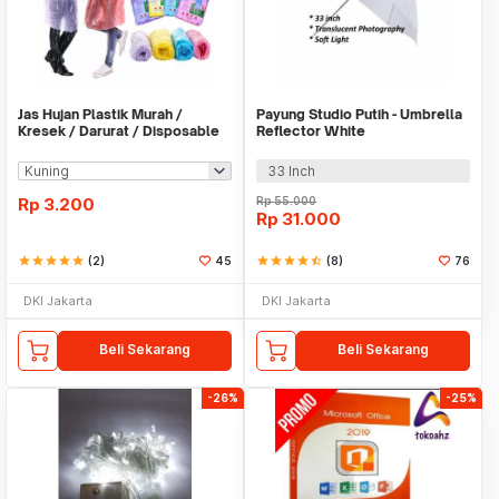
Jas Hujan Plastik Murah /
Payung Studio Putih - Umbrella
Kresek / Darurat / Disposable
Reflector White
RainCoat
33 Inch
Rp
3.200
Rp
55.000
Rp
31.000
star
star
star
star
star
(2)
45
star
star
star
star
star_half
(8)
76
DKI Jakarta
DKI Jakarta
Beli Sekarang
Beli Sekarang
-26%
-25%