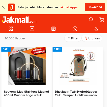
Download
Belanja Lebih Murah dengan
Jakmall Apps
grid_view
hourglass_empty
article
person
filter_alt
swap_vert
10.000 Produk
Filter
Urutkan
BARU
BARU
Souvenir Mug Stainless Magnet
Dhaulagiri Twin Hydrobladder
450ml Custom Logo untuk
2+2L Tempat Air Minum untuk
Corporate
Outdoor