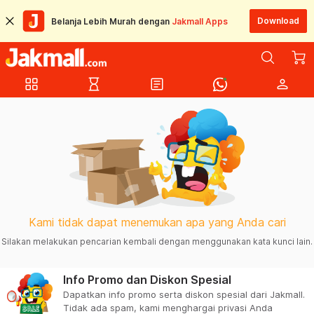
Download
Belanja Lebih Murah dengan
Jakmall Apps
grid_view
hourglass_empty
article
person
Kami tidak dapat menemukan apa yang Anda cari
Silakan melakukan pencarian kembali dengan menggunakan kata kunci lain.
Info Promo dan Diskon Spesial
Dapatkan info promo serta diskon spesial dari Jakmall.
Tidak ada spam, kami menghargai privasi Anda