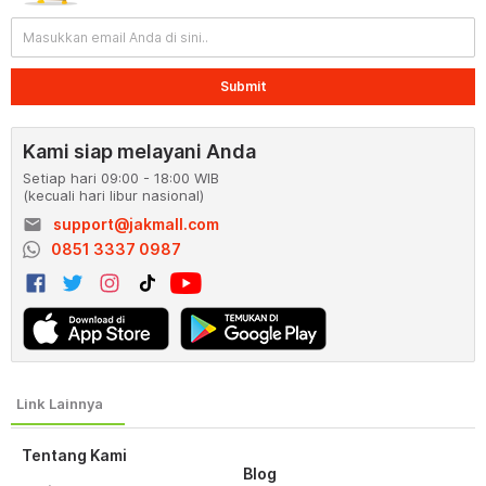
Submit
Kami siap melayani Anda
Setiap hari 09:00 - 18:00 WIB
(kecuali hari libur nasional)
email
support@jakmall.com
0851 3337 0987
Tentang Kami
Blog