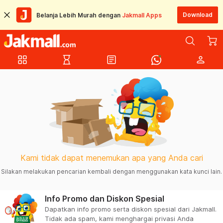
Download
Belanja Lebih Murah dengan
Jakmall Apps
grid_view
hourglass_empty
article
person
Kami tidak dapat menemukan apa yang Anda cari
Silakan melakukan pencarian kembali dengan menggunakan kata kunci lain.
Info Promo dan Diskon Spesial
Dapatkan info promo serta diskon spesial dari Jakmall.
Tidak ada spam, kami menghargai privasi Anda