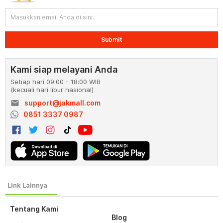
Submit
Kami siap melayani Anda
Setiap hari 09:00 - 18:00 WIB
(kecuali hari libur nasional)
email
support@jakmall.com
0851 3337 0987
Tentang Kami
Blog