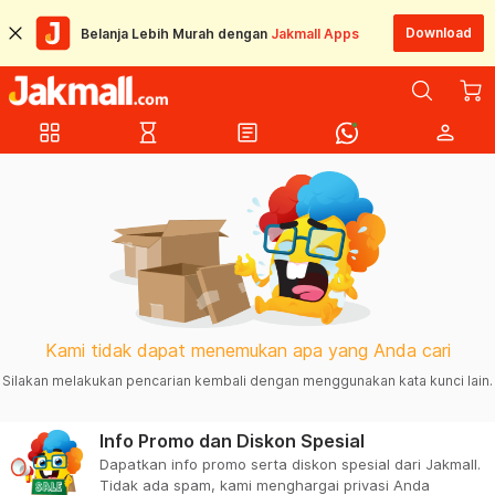
Download
Belanja Lebih Murah dengan
Jakmall Apps
grid_view
hourglass_empty
article
person
Kami tidak dapat menemukan apa yang Anda cari
Silakan melakukan pencarian kembali dengan menggunakan kata kunci lain.
Info Promo dan Diskon Spesial
Dapatkan info promo serta diskon spesial dari Jakmall.
Tidak ada spam, kami menghargai privasi Anda