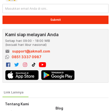
Submit
Kami siap melayani Anda
Setiap hari 09:00 - 18:00 WIB
(kecuali hari libur nasional)
email
support@jakmall.com
0851 3337 0987
Tentang Kami
Blog