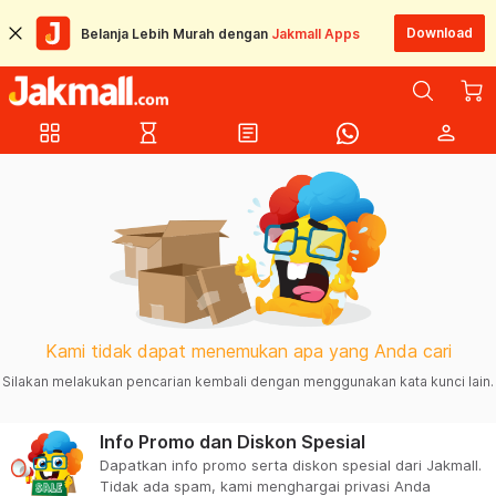
Download
Belanja Lebih Murah dengan
Jakmall Apps
grid_view
hourglass_empty
article
person
Kami tidak dapat menemukan apa yang Anda cari
Silakan melakukan pencarian kembali dengan menggunakan kata kunci lain.
Info Promo dan Diskon Spesial
Dapatkan info promo serta diskon spesial dari Jakmall.
Tidak ada spam, kami menghargai privasi Anda