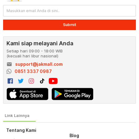
Submit
Kami siap melayani Anda
Setiap hari 09:00 - 18:00 WIB
(kecuali hari libur nasional)
email
support@jakmall.com
0851 3337 0987
Tentang Kami
Blog