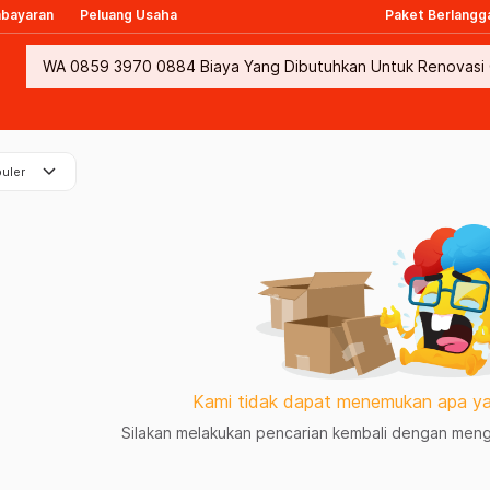
mbayaran
Peluang Usaha
Paket Berlangg
keyboard_arrow_down
uler
Kami tidak dapat menemukan apa ya
Silakan melakukan pencarian kembali dengan mengg