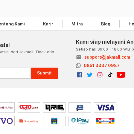
entang Kami
Karir
Mitra
Blog
He
Kami siap melayani A
sial
Setiap hari 09:00 - 18:00 WIB
(
esial dari Jakmall. Tidak ada
email
support@jakmall.com
a
0851 3337 0987
Submit