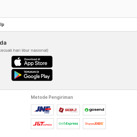
lp
nda
kecuali hari libur nasional)
Metode Pengiriman