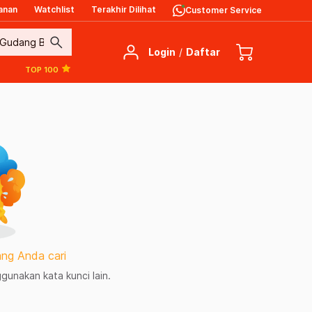
anan
Watchlist
Terakhir Dilihat
Customer Service
search
Login
/
Daftar
TOP 100
ng Anda cari
unakan kata kunci lain.