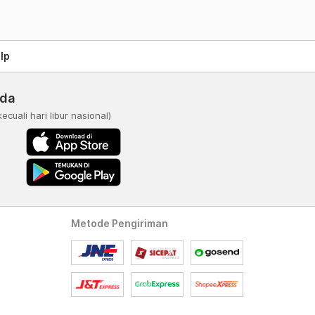
lp
nda
kecuali hari libur nasional)
Metode Pengiriman