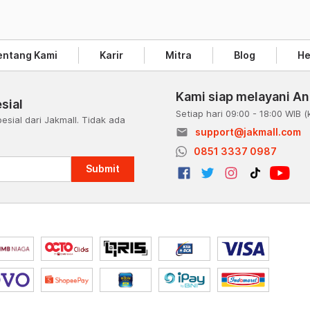
entang Kami
Karir
Mitra
Blog
He
Kami siap melayani A
sial
Setiap hari 09:00 - 18:00 WIB
(
esial dari Jakmall. Tidak ada
email
support@jakmall.com
a
0851 3337 0987
Submit