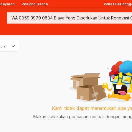
mbayaran
Peluang Usaha
Paket Berlangg
keyboard_arrow_down
uler
Kami tidak dapat menemukan apa ya
Silakan melakukan pencarian kembali dengan mengg