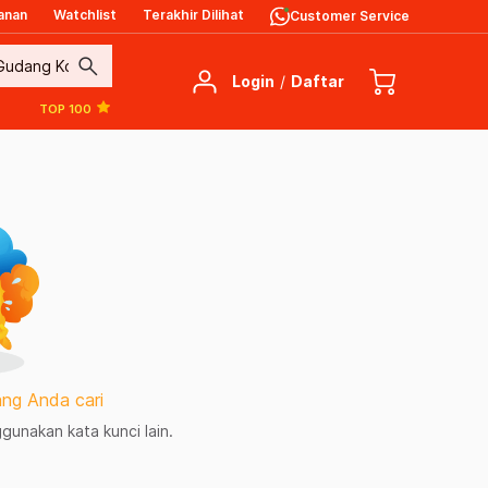
anan
Watchlist
Terakhir Dilihat
Customer Service
search
Login
/
Daftar
TOP 100
ng Anda cari
unakan kata kunci lain.