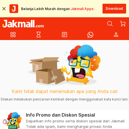
Download
Belanja Lebih Murah dengan
Jakmall Apps
grid_view
hourglass_empty
article
person
Kami tidak dapat menemukan apa yang Anda cari
Silakan melakukan pencarian kembali dengan menggunakan kata kunci lain.
Info Promo dan Diskon Spesial
Dapatkan info promo serta diskon spesial dari Jakmall.
Tidak ada spam, kami menghargai privasi Anda