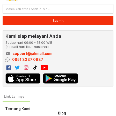
Submit
Kami siap melayani Anda
Setiap hari 09:00 - 18:00 WIB
(kecuali hari libur nasional)
email
support@jakmall.com
0851 3337 0987
Tentang Kami
Blog