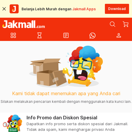
Download
Belanja Lebih Murah dengan
Jakmall Apps
grid_view
hourglass_empty
article
person
Kami tidak dapat menemukan apa yang Anda cari
Silakan melakukan pencarian kembali dengan menggunakan kata kunci lain.
Info Promo dan Diskon Spesial
Dapatkan info promo serta diskon spesial dari Jakmall.
Tidak ada spam, kami menghargai privasi Anda