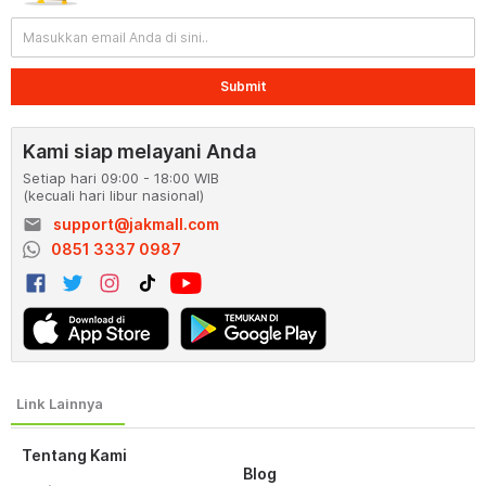
Submit
Kami siap melayani Anda
Setiap hari 09:00 - 18:00 WIB
(kecuali hari libur nasional)
email
support@jakmall.com
0851 3337 0987
Tentang Kami
Blog