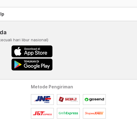
lp
nda
kecuali hari libur nasional)
Metode Pengiriman