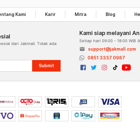
entang Kami
Karir
Mitra
Blog
He
Kami siap melayani A
sial
Setiap hari 09:00 - 18:00 WIB
(
esial dari Jakmall. Tidak ada
email
support@jakmall.com
a
0851 3337 0987
Submit