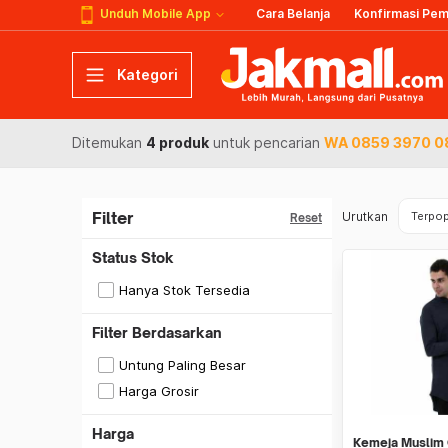
Unduh Mobile App
Cara Belanja
Konfirmasi Pe
Kategori
Ditemukan
4 produk
untuk pencarian
WA 0859 3970 08
Filter
Urutkan
Terpop
Reset
Status Stok
Hanya Stok Tersedia
Filter Berdasarkan
Untung Paling Besar
Harga Grosir
Harga
Kemeja Muslim 