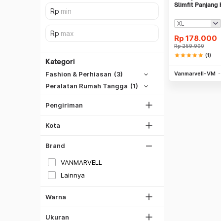
Slimfit Panjang
Rp
178.000
SiCepat REG
Rp
259.900
star
star
star
star
star
(1)
SiCepat BEST
Kategori
Be
DKI Jakarta
SiCepat Gokil
Vanmarvell-VM
Fashion & Perhiasan
(3)
Tangerang
SiCepat Halu
Peralatan Rumah Tangga
(1)
Bekasi
JNE REG
Bogor
Pengiriman
Lihat Semua
Depok
Kota
Lihat Semua
Hitam
Brand
Putih
VANMARVELL
Gray
Lainnya
M
Biru
L
Multi Warna
Warna
XL
XXL
Ukuran