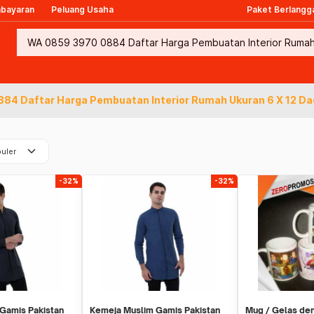
mbayaran
Peluang Usaha
Paket Berlangg
84 Daftar Harga Pembuatan Interior Rumah Ukuran 6 X 12 Da
keyboard_arrow_down
uler
-32%
-32%
Gamis Pakistan
Kemeja Muslim Gamis Pakistan
Mug / Gelas den