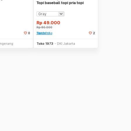
Topi baseball topi pria topi
wanita
Rp
49.000
Rp
80.000
0
Tambah ke Watchlist
2
li Sekarang
Stok Habis
ngerang
Toko 1973
DKI Jakarta