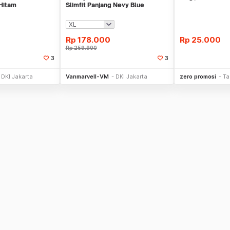
 Hitam
Slimfit Panjang Nevy Blue
Rp
178.000
Rp
25.000
Rp
259.900
3
3
li Sekarang
Beli Sekarang
Be
DKI Jakarta
Vanmarvell-VM
DKI Jakarta
zero promosi
Ta