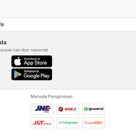
lp
nda
kecuali hari libur nasional)
Metode Pengiriman