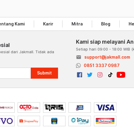
entang Kami
Karir
Mitra
Blog
He
Kami siap melayani A
sial
Setiap hari 09:00 - 18:00 WIB
(
esial dari Jakmall. Tidak ada
email
support@jakmall.com
a
0851 3337 0987
Submit