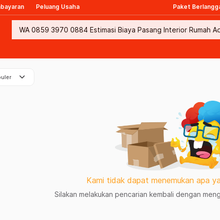
mbayaran
Peluang Usaha
Paket Berlangg
keyboard_arrow_down
uler
Kami tidak dapat menemukan apa ya
Silakan melakukan pencarian kembali dengan mengg