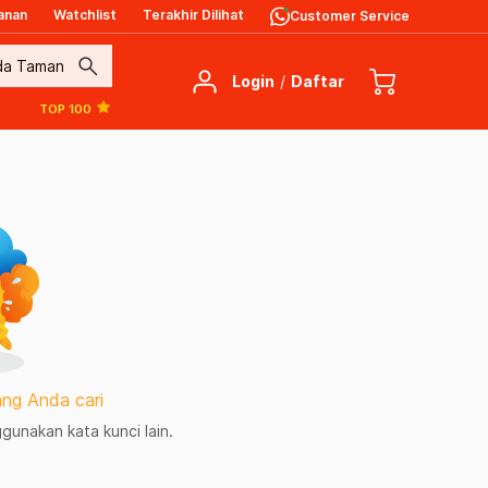
anan
Watchlist
Terakhir Dilihat
Customer Service
search
Login
/
Daftar
TOP 100
ng Anda cari
unakan kata kunci lain.