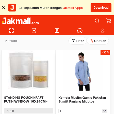
Download
Belanja Lebih Murah dengan
Jakmall Apps
grid_view
hourglass_empty
article
person
filter_alt
swap_vert
2 Produk
Filter
Urutkan
-32%
STANDING POUCH KRAFT
Kemeja Muslim Gamis Pakistan
PUTIH WINDOW 16X24CM -
Slimfit Panjang Midblue
500GRAM isi 10lbr
putih