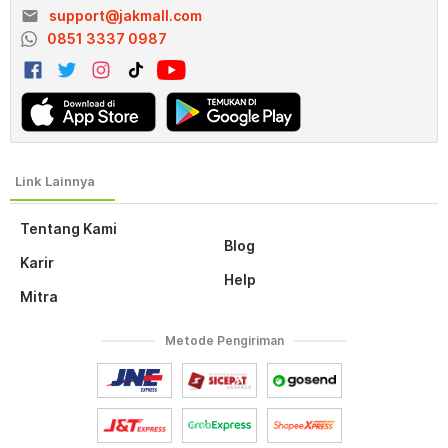
email
support@jakmall.com
0851 3337 0987
Tentang Kami
Blog
Karir
Help
Mitra
Metode Pengiriman