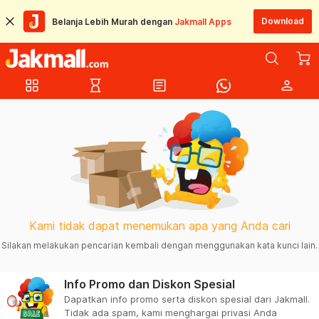
Download
Belanja Lebih Murah dengan
Jakmall Apps
grid_view
hourglass_empty
article
person
Kami tidak dapat menemukan apa yang Anda cari
Silakan melakukan pencarian kembali dengan menggunakan kata kunci lain.
Info Promo dan Diskon Spesial
Dapatkan info promo serta diskon spesial dari Jakmall.
Tidak ada spam, kami menghargai privasi Anda