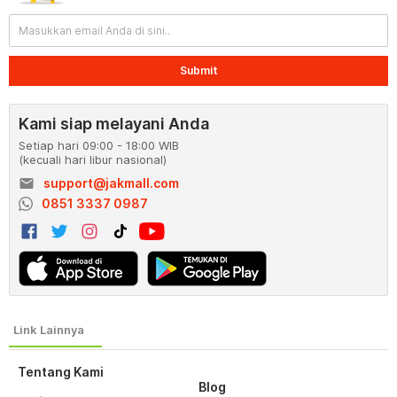
Submit
Kami siap melayani Anda
Setiap hari 09:00 - 18:00 WIB
(kecuali hari libur nasional)
email
support@jakmall.com
0851 3337 0987
Tentang Kami
Blog