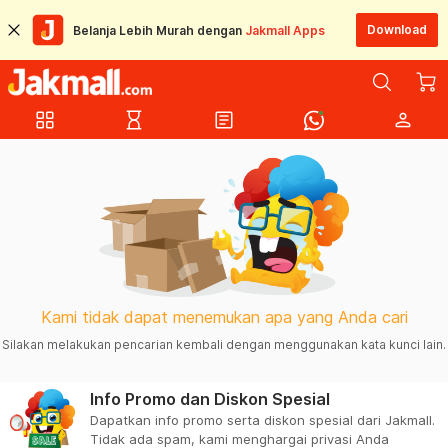
Download
Belanja Lebih Murah dengan
Jakmall Apps
grid_view
hourglass_empty
article
person
Kami tidak dapat menemukan apa yang Anda cari
Silakan melakukan pencarian kembali dengan menggunakan kata kunci lain.
Info Promo dan Diskon Spesial
Dapatkan info promo serta diskon spesial dari Jakmall.
Tidak ada spam, kami menghargai privasi Anda