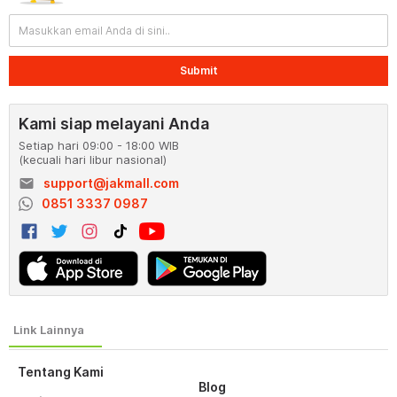
Submit
Kami siap melayani Anda
Setiap hari 09:00 - 18:00 WIB
(kecuali hari libur nasional)
email
support@jakmall.com
0851 3337 0987
Tentang Kami
Blog