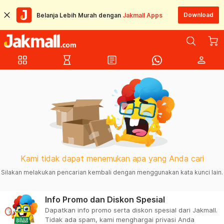
Download
Belanja Lebih Murah dengan
Jakmall Apps
grid_view
hourglass_empty
article
person
Kami tidak dapat menemukan apa yang Anda cari
Silakan melakukan pencarian kembali dengan menggunakan kata kunci lain.
Info Promo dan Diskon Spesial
Dapatkan info promo serta diskon spesial dari Jakmall.
Tidak ada spam, kami menghargai privasi Anda