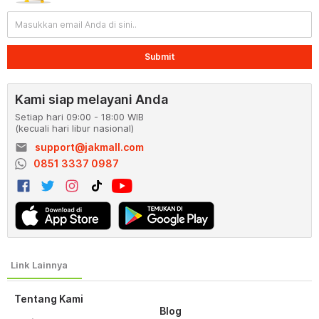
Submit
Kami siap melayani Anda
Setiap hari 09:00 - 18:00 WIB
(kecuali hari libur nasional)
email
support@jakmall.com
0851 3337 0987
Tentang Kami
Blog