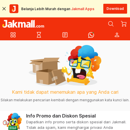
Download
Belanja Lebih Murah dengan
Jakmall Apps
grid_view
hourglass_empty
article
person
Kami tidak dapat menemukan apa yang Anda cari
Silakan melakukan pencarian kembali dengan menggunakan kata kunci lain.
Info Promo dan Diskon Spesial
Dapatkan info promo serta diskon spesial dari Jakmall.
Tidak ada spam, kami menghargai privasi Anda