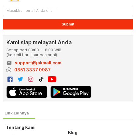
Submit
Kami siap melayani Anda
Setiap hari 09:00 - 18:00 WIB
(kecuali hari libur nasional)
email
support@jakmall.com
0851 3337 0987
Tentang Kami
Blog