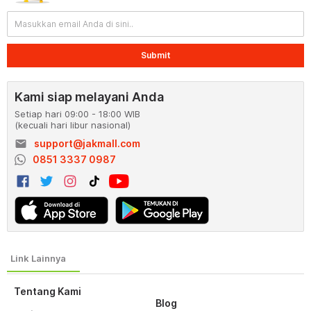
Submit
Kami siap melayani Anda
Setiap hari 09:00 - 18:00 WIB
(kecuali hari libur nasional)
email
support@jakmall.com
0851 3337 0987
Tentang Kami
Blog