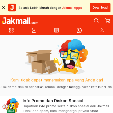
Download
Belanja Lebih Murah dengan
Jakmall Apps
grid_view
hourglass_empty
article
person
Kami tidak dapat menemukan apa yang Anda cari
Silakan melakukan pencarian kembali dengan menggunakan kata kunci lain.
Info Promo dan Diskon Spesial
Dapatkan info promo serta diskon spesial dari Jakmall.
Tidak ada spam, kami menghargai privasi Anda