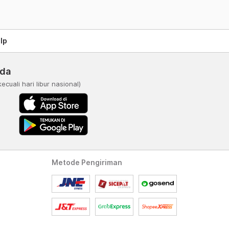
lp
nda
kecuali hari libur nasional)
Metode Pengiriman