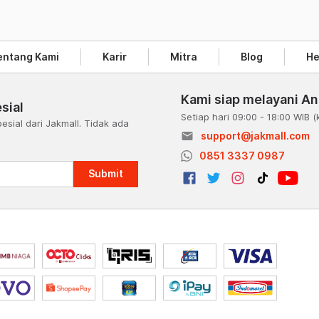
entang Kami
Karir
Mitra
Blog
He
Kami siap melayani A
sial
Setiap hari 09:00 - 18:00 WIB
(
esial dari Jakmall. Tidak ada
email
support@jakmall.com
a
0851 3337 0987
Submit