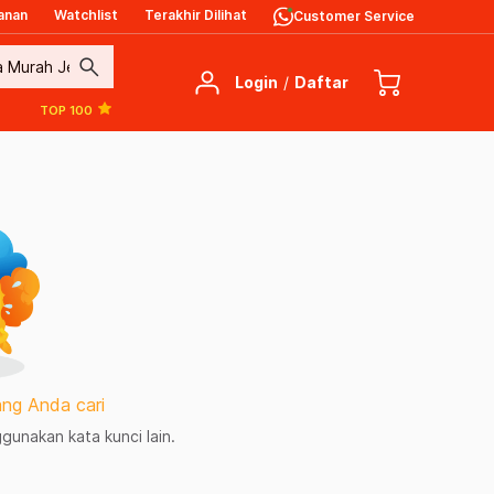
anan
Watchlist
Terakhir Dilihat
Customer Service
search
Login
/
Daftar
TOP 100
ng Anda cari
unakan kata kunci lain.