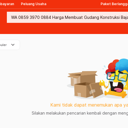
mbayaran
Peluang Usaha
Paket Berlangg
keyboard_arrow_down
uler
Kami tidak dapat menemukan apa ya
Silakan melakukan pencarian kembali dengan mengg