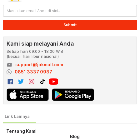
Submit
Kami siap melayani Anda
Setiap hari 09:00 - 18:00 WIB
(kecuali hari libur nasional)
email
support@jakmall.com
0851 3337 0987
Tentang Kami
Blog