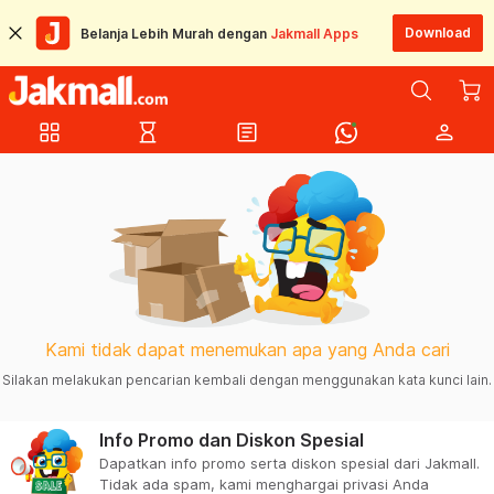
Download
Belanja Lebih Murah dengan
Jakmall Apps
grid_view
hourglass_empty
article
person
Kami tidak dapat menemukan apa yang Anda cari
Silakan melakukan pencarian kembali dengan menggunakan kata kunci lain.
Info Promo dan Diskon Spesial
Dapatkan info promo serta diskon spesial dari Jakmall.
Tidak ada spam, kami menghargai privasi Anda