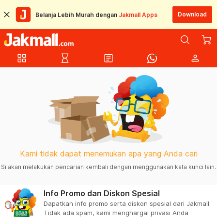
Download
Belanja Lebih Murah dengan
Jakmall Apps
grid_view
hourglass_empty
article
person
Kami tidak dapat menemukan apa yang Anda cari
Silakan melakukan pencarian kembali dengan menggunakan kata kunci lain.
Info Promo dan Diskon Spesial
Dapatkan info promo serta diskon spesial dari Jakmall.
Tidak ada spam, kami menghargai privasi Anda