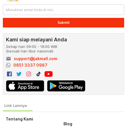
Submit
Kami siap melayani Anda
Setiap hari 09:00 - 18:00 WIB
(kecuali hari libur nasional)
email
support@jakmall.com
0851 3337 0987
Tentang Kami
Blog