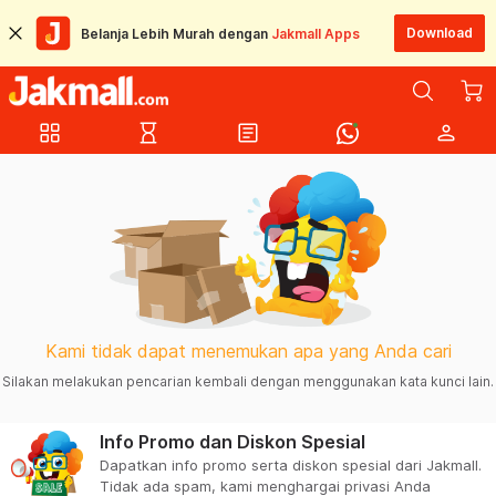
Download
Belanja Lebih Murah dengan
Jakmall Apps
grid_view
hourglass_empty
article
person
Kami tidak dapat menemukan apa yang Anda cari
Silakan melakukan pencarian kembali dengan menggunakan kata kunci lain.
Info Promo dan Diskon Spesial
Dapatkan info promo serta diskon spesial dari Jakmall.
Tidak ada spam, kami menghargai privasi Anda