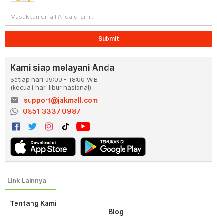
Submit
Kami siap melayani Anda
Setiap hari 09:00 - 18:00 WIB
(kecuali hari libur nasional)
email
support@jakmall.com
0851 3337 0987
Tentang Kami
Blog