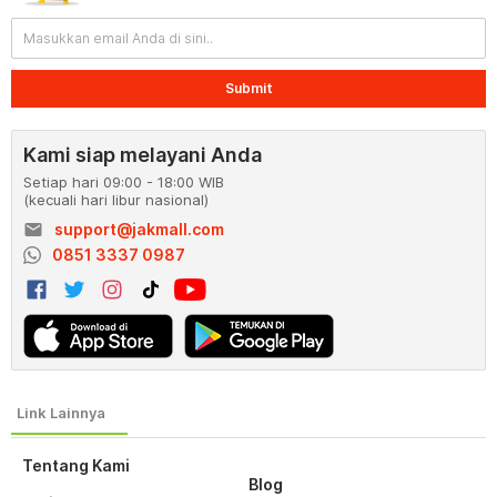
Submit
Kami siap melayani Anda
Setiap hari 09:00 - 18:00 WIB
(kecuali hari libur nasional)
email
support@jakmall.com
0851 3337 0987
Tentang Kami
Blog