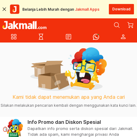
Download
Belanja Lebih Murah dengan
Jakmall Apps
grid_view
hourglass_empty
article
person
Kami tidak dapat menemukan apa yang Anda cari
Silakan melakukan pencarian kembali dengan menggunakan kata kunci lain.
Info Promo dan Diskon Spesial
Dapatkan info promo serta diskon spesial dari Jakmall.
Tidak ada spam, kami menghargai privasi Anda