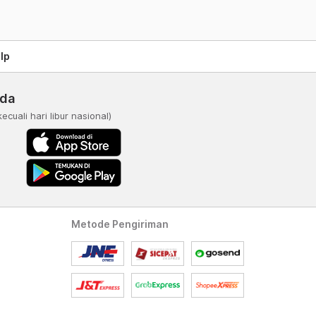
lp
nda
kecuali hari libur nasional)
Metode Pengiriman