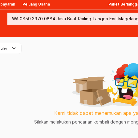
mbayaran
Peluang Usaha
Paket Berlangg
keyboard_arrow_down
uler
Kami tidak dapat menemukan apa ya
Silakan melakukan pencarian kembali dengan mengg