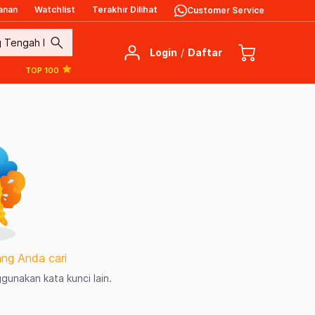
anan
Watchlist
Terakhir Dilihat
Customer Service
search
Login
/
Daftar
TOP 100
ng Anda cari
unakan kata kunci lain.