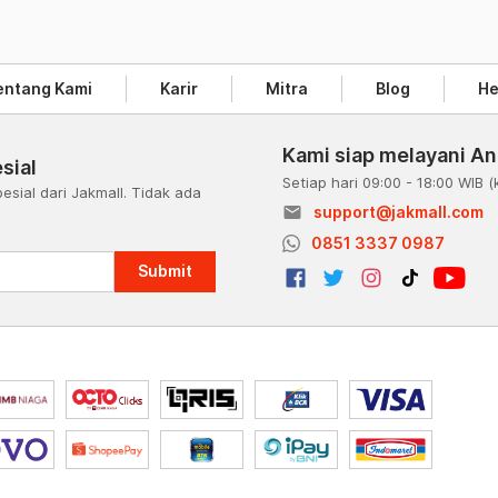
entang Kami
Karir
Mitra
Blog
He
Kami siap melayani A
sial
Setiap hari 09:00 - 18:00 WIB
(
esial dari Jakmall. Tidak ada
email
support@jakmall.com
a
0851 3337 0987
Submit