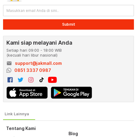
Submit
Kami siap melayani Anda
Setiap hari 09:00 - 18:00 WIB
(kecuali hari libur nasional)
email
support@jakmall.com
0851 3337 0987
Tentang Kami
Blog