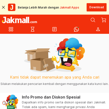
Download
Belanja Lebih Murah dengan
Jakmall Apps
grid_view
hourglass_empty
article
person
Kami tidak dapat menemukan apa yang Anda cari
Silakan melakukan pencarian kembali dengan menggunakan kata kunci lain.
Info Promo dan Diskon Spesial
Dapatkan info promo serta diskon spesial dari Jakmall.
Tidak ada spam, kami menghargai privasi Anda