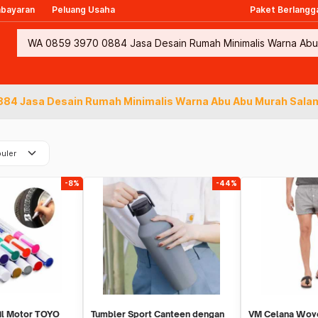
mbayaran
Peluang Usaha
Paket Berlangg
84 Jasa Desain Rumah Minimalis Warna Abu Abu Murah Sala
keyboard_arrow_down
uler
-8%
-44%
il Motor TOYO
Tumbler Sport Canteen dengan
VM Celana Woven