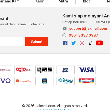
entang Kami
Karir
Mitra
Blog
He
Kami siap melayani A
sial
Setiap hari 09:00 - 18:00 WIB
(
esial dari Jakmall. Tidak ada
email
support@jakmall.com
a
0851 3337 0987
Submit
© 2026 Jakmall.com. All rights reserved.