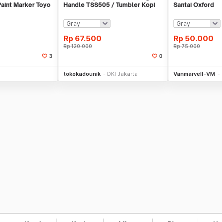
Paint Marker Toyo
Handle TSS505 / Tumbler Kopi
Santai Oxford
Teh
Rp
67.500
Rp
50.000
Rp
120.000
Rp
75.000
3
0
li Sekarang
Beli Sekarang
Be
tokokadounik
DKI Jakarta
Vanmarvell-VM