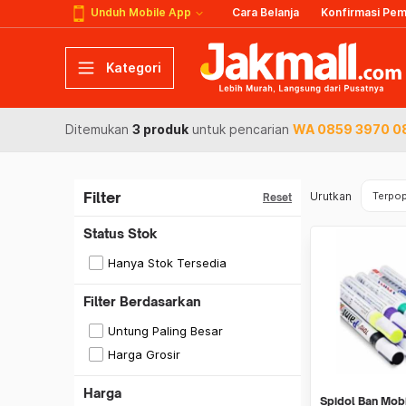
Unduh Mobile App
Cara Belanja
Konfirmasi Pe
Kategori
Ditemukan
3 produk
untuk pencarian
WA 0859 3970 08
Filter
Urutkan
Terpop
Reset
Status Stok
Hanya Stok Tersedia
Filter Berdasarkan
Untung Paling Besar
Harga Grosir
Harga
Spidol Ban Mob