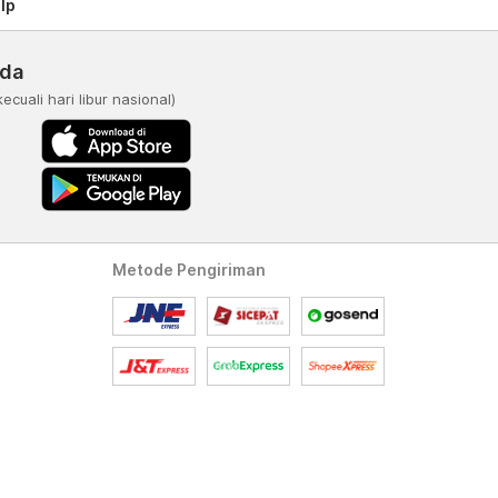
lp
nda
kecuali hari libur nasional)
Metode Pengiriman