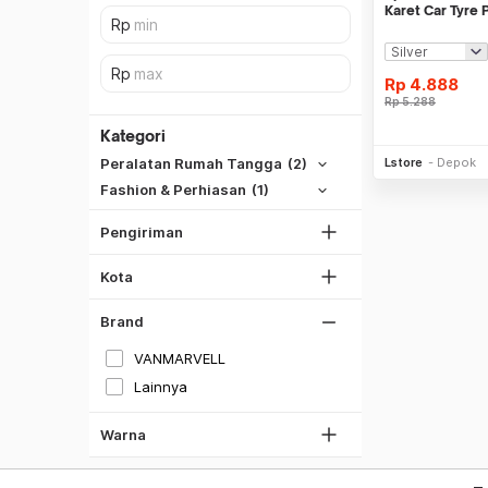
Karet Car Tyre 
ORIGINAL
Rp
4.888
SiCepat REG
Rp
5.288
SiCepat BEST
Hitam
Kategori
Be
DKI Jakarta
SiCepat Gokil
Lstore
Depok
Peralatan Rumah Tangga
(2)
Putih
Tangerang
SiCepat Halu
Fashion & Perhiasan
(1)
Bekasi
Gray
JNE REG
Bogor
Pengiriman
Silver
Lihat Semua
Depok
Gold
Kota
Lihat Semua
Merah
Brand
Hijau
VANMARVELL
Biru
Lainnya
Kuning
Ungu
Warna
Oren