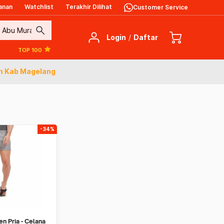
anan
Watchlist
Terakhir Dilihat
Customer Service
search
Login
/
Daftar
TOP 100
m Kab Magelang
-34%
 Pria - Celana