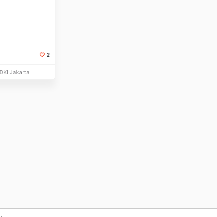
2
li Sekarang
DKI Jakarta