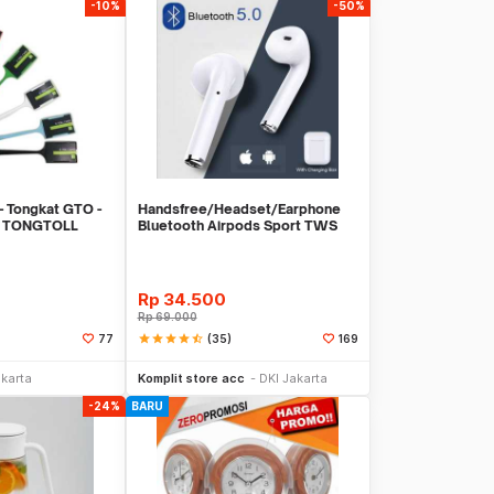
-10%
-50%
- Tongkat GTO -
Handsfree/Headset/Earphone
 - TONGTOLL
Bluetooth Airpods Sport TWS
Rp
34.500
Rp
69.000
star
star
star
star
star_half
(35)
77
169
li Sekarang
Beli Sekarang
akarta
Komplit store acc
DKI Jakarta
-24%
BARU