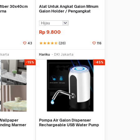
ofiber 30x40cm
Alat Untuk Angkat Galon Minum
rna
Galon Holder / Pengangkat
Galon - X446
Rp
9.800
star
star
star
star
star_half
(20)
43
116
li Sekarang
Beli Sekarang
akarta
Hariku
DKI Jakarta
-15%
-45%
 Wallpaper
Pompa Air Galon Dispenser
Dinding Marmer
Rechargeable USB Water Pump