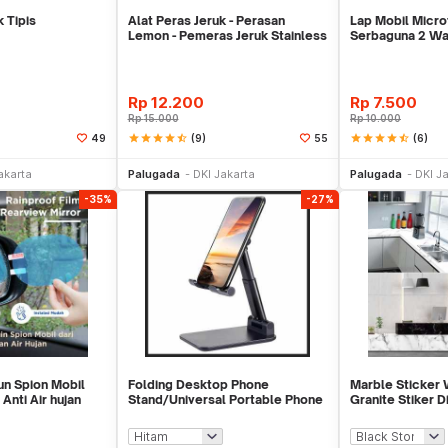
k Tipis
Alat Peras Jeruk - Perasan
Lap Mobil Micr
Lemon - Pemeras Jeruk Stainless
Serbaguna 2 Wa
Steel
Rp
12.200
Rp
7.500
Rp
15.000
Rp
10.000
star
star
star
star
star_half
(9)
star
star
star
star
star_half
(6)
49
55
li Sekarang
Beli Sekarang
Be
akarta
Palugada
DKI Jakarta
Palugada
DKI J
-35%
-27%
un Spion Mobil
Folding Desktop Phone
Marble Sticker
nti Air hujan
Stand/Universal Portable Phone
Granite Stiker 
Holder
Meja Kitchen