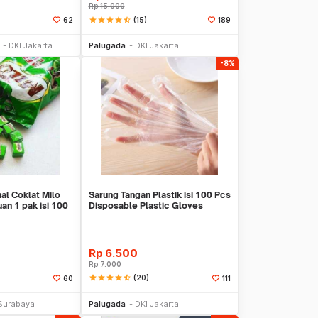
Rp
15.000
star
star
star
star
star_half
(15)
62
189
li Sekarang
Beli Sekarang
DKI Jakarta
Palugada
DKI Jakarta
-8%
al Coklat Milo
Sarung Tangan Plastik isi 100 Pcs
an 1 pak isi 100
Disposable Plastic Gloves
Rp
6.500
Rp
7.000
star
star
star
star
star_half
(20)
60
111
li Sekarang
Beli Sekarang
Surabaya
Palugada
DKI Jakarta