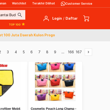
anan
Watchlist
Terakhir Dilihat
Customer Service
search
Login
/
Daftar
TOP 100
et 100 Juta Daerah Kulon Progo
2
3
4
5
6
7
8
9
...
166
167
keyboard_arrow_right
crofiber Mobil
Cosmetic Pouch Long Champ -