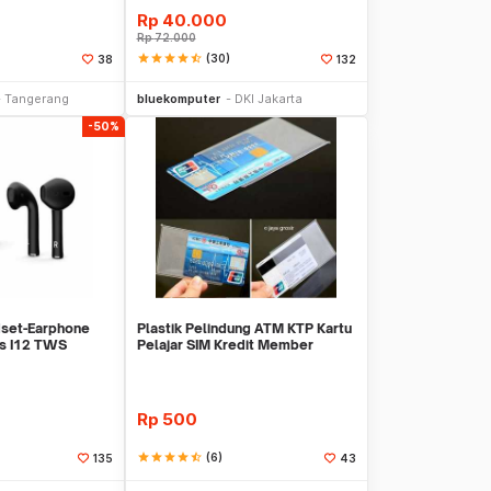
Rp
40.000
Rp
72.000
star
star
star
star
star_half
(30)
38
132
li Sekarang
Beli Sekarang
Tangerang
bluekomputer
DKI Jakarta
-50%
set-Earphone
Plastik Pelindung ATM KTP Kartu
ds I12 TWS
Pelajar SIM Kredit Member
ff
Cover Pelind
Rp
500
star
star
star
star
star_half
(6)
135
43
li Sekarang
Beli Sekarang