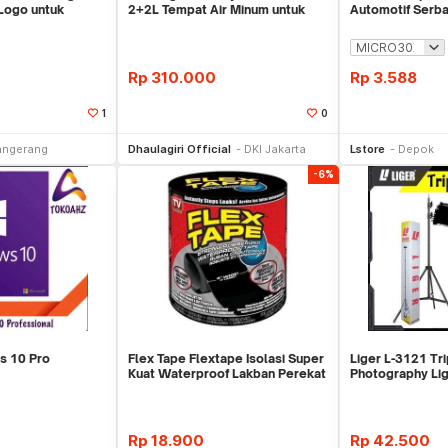
Logo untuk
2+2L Tempat Air Minum untuk
Automotif Serb
Outdoor
Rp
310.000
Rp
3.588
1
0
li Sekarang
Beli Sekarang
Be
angerang
Dhaulagiri Official
DKI Jakarta
Lstore
Depok
-6%
s 10 Pro
Flex Tape Flextape Isolasi Super
Liger L-3121 Tr
Kuat Waterproof Lakban Perekat
Photography Lig
Besi Portable-L
Rp
18.900
Rp
42.500