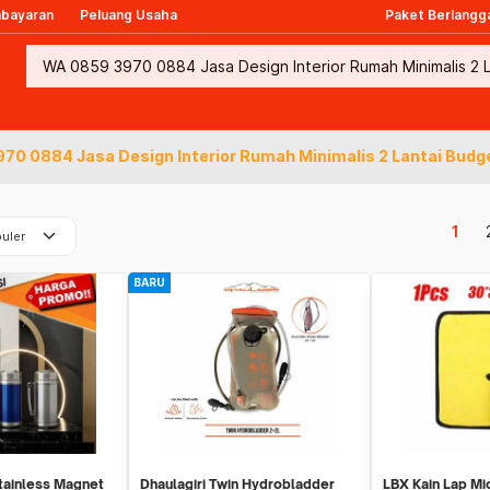
mbayaran
Peluang Usaha
Paket Berlangg
70 0884 Jasa Design Interior Rumah Minimalis 2 Lantai Budg
keyboard_arrow_down
1
uler
BARU
tainless Magnet
Dhaulagiri Twin Hydrobladder
LBX Kain Lap Mi