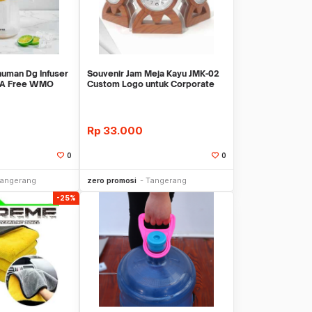
numan Dg Infuser
Souvenir Jam Meja Kayu JMK-02
BPA Free WMO
Custom Logo untuk Corporate
Gift
Rp
33.000
0
0
li Sekarang
Beli Sekarang
angerang
zero promosi
Tangerang
-25%