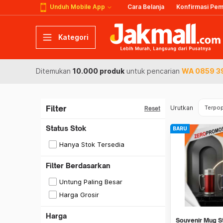
Unduh Mobile App
Cara Belanja
Konfirmasi Pe
Kategori
Ditemukan
10.000 produk
untuk pencarian
WA 0859 39
Filter
Urutkan
Terpop
Reset
Status Stok
BARU
Hanya Stok Tersedia
Filter Berdasarkan
Untung Paling Besar
Harga Grosir
Harga
Souvenir Mug S