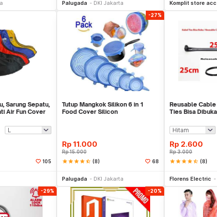
ta
Palugada
DKI Jakarta
Komplit store acc
-27%
u, Sarung Sepatu,
Tutup Mangkok Silikon 6 in 1
Reusable Cable 
i Air Fun Cover
Food Cover Silicon
Ties Bisa Dibuka
Rp
11.000
Rp
2.600
Rp
15.000
Rp
3.000
star
star
star
star
star_half
(8)
star
star
star
star
star_half
(8)
105
68
li Sekarang
Beli Sekarang
Be
Palugada
DKI Jakarta
Florens Electric
-29%
-20%