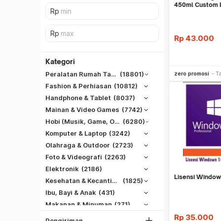
450ml Custom 
Corporate
Rp
43.000
Kategori
Be
zero promosi
T
Peralatan Rumah Tangga
(18801)
Fashion & Perhiasan
(10812)
Handphone & Tablet
(8037)
Mainan & Video Games
(7742)
Hobi (Musik, Game, Otomotif, Dll)
(6280)
Komputer & Laptop
(3242)
Olahraga & Outdoor
(2723)
Foto & Videografi
(2263)
SiCepat REG
Elektronik
(2186)
SiCepat BEST
Lisensi Window
DKI Jakarta
Kesehatan & Kecantikan
(1825)
SiCepat Gokil
Tangerang
Ibu, Bayi & Anak
(431)
SiCepat Halu
Makanan & Minuman
(271)
Bekasi
JNE REG
Rp
35.000
Bogor
Pengiriman