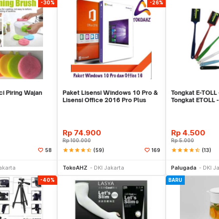
-30%
-26%
ci Piring Wajan
Paket Lisensi Windows 10 Pro &
Tongkat E-TOLL 
Lisensi Office 2016 Pro Plus
Tongkat ETOLL
Rp
74.900
Rp
4.500
Rp
100.000
Rp
5.000
star
star
star
star
star_half
(59)
star
star
star
star
star_half
(13)
58
169
li Sekarang
Beli Sekarang
Be
akarta
TokoAHZ
DKI Jakarta
Palugada
DKI J
-40%
BARU