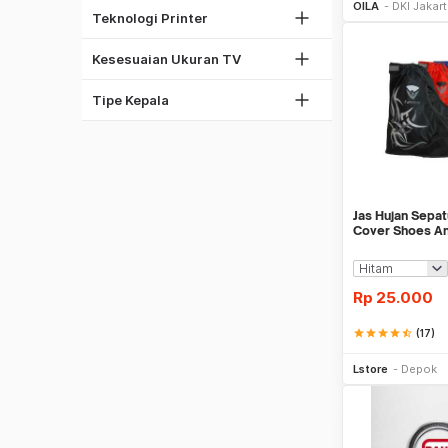
37"
OILA
DKI Jakar
Thermal Printer
Teknologi Printer
42"
Phillips
60"
Kesesuaian Ukuran TV
Torx
Obeng Set
Tipe Kepala
Jas Hujan Sepat
Cover Shoes Ant
Rp
25.000
star
star
star
star
star_half
(17)
Be
Lstore
Depok