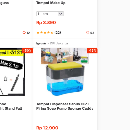
aguna
Tempat Make Up
Rp
3.890
star
star
star
star
star_half
(22)
12
93
li Sekarang
Beli Sekarang
Igrosir
DKI Jakarta
-50%
-15%
ipod
Tempat Dispenser Sabun Cuci
ht Stand Full
Piring Soap Pump Sponge Caddy
arge
Rp
12.900