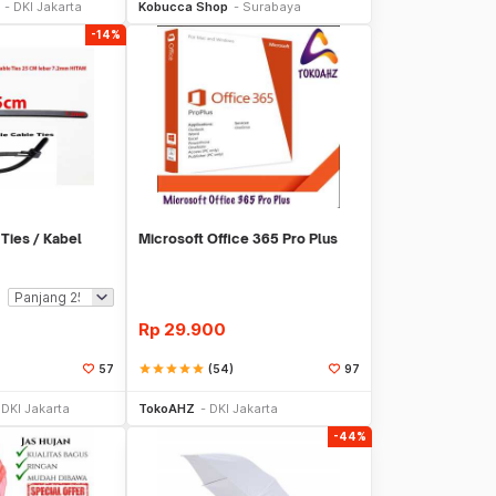
DKI Jakarta
Kobucca Shop
Surabaya
-14%
Ties / Kabel
Microsoft Office 365 Pro Plus
Rp
29.900
star
star
star
star
star
(54)
57
97
li Sekarang
Beli Sekarang
DKI Jakarta
TokoAHZ
DKI Jakarta
-44%