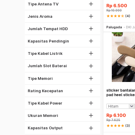
Antena Omni
Tipe Antena TV
Rp
6.500
Oceanic
Rp
10.000
1
Spicy
Jenis Aroma
star
star
star
star
star_half
(4)
2
Be
1/2 PK
Palugada
DKI J
5
Jumlah Tempat HDD
1 PK
1
2 PK
Kapasitas Pendingin
2
Kabel NYA
4
Kabel NYM
Tipe Kabel Listrik
6
DDR4
8
Jumlah Slot Baterai
GDDR5
1333 Mhz
DDR3
Tipe Memori
1600 Mhz
2GB
2133 Mhz
sticker bantala
Rating Kecepatan
4GB
Kabel Listrik
pad heel sticke
8GB
Kabel PSU Komputer
Tipe Kabel Power
16GB
450W
32GB
Rp
6.100
Ukuran Memori
500W
Rp
7.625
27"
Laser
star
star
star
star
star
(3)
550W
Kapasitas Output
32"
Be
Dot Matrix