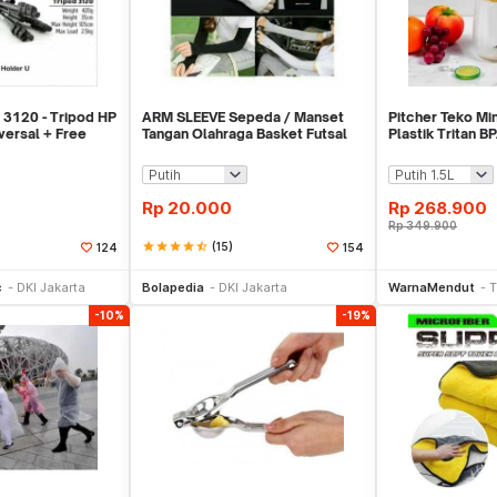
 3120 - Tripod HP
ARM SLEEVE Sepeda / Manset
Pitcher Teko Mi
versal + Free
Tangan Olahraga Basket Futsal
Plastik Tritan 
SLIM
IF1482
Rp
20.000
Rp
268.900
Rp
349.900
star
star
star
star
star_half
(15)
124
154
li Sekarang
Beli Sekarang
Be
c
DKI Jakarta
Bolapedia
DKI Jakarta
WarnaMendut
T
-10%
-19%