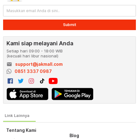
Submit
Kami siap melayani Anda
Setiap hari 09:00 - 18:00 WIB
(kecuali hari libur nasional)
email
support@jakmall.com
0851 3337 0987
Tentang Kami
Blog