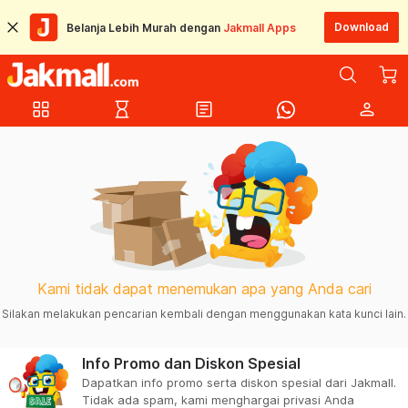
Download
Belanja Lebih Murah dengan
Jakmall Apps
grid_view
hourglass_empty
article
person
Kami tidak dapat menemukan apa yang Anda cari
Silakan melakukan pencarian kembali dengan menggunakan kata kunci lain.
Info Promo dan Diskon Spesial
Dapatkan info promo serta diskon spesial dari Jakmall.
Tidak ada spam, kami menghargai privasi Anda