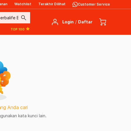
anan
Watchlist
Terakhir Dilihat
Customer Service
search
Login
/
Daftar
TOP 100
ng Anda cari
unakan kata kunci lain.