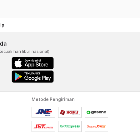
lp
nda
kecuali hari libur nasional)
Metode Pengiriman