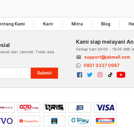
entang Kami
Karir
Mitra
Blog
He
Kami siap melayani A
sial
Setiap hari 09:00 - 18:00 WIB
(
esial dari Jakmall. Tidak ada
email
support@jakmall.com
a
0851 3337 0987
Submit