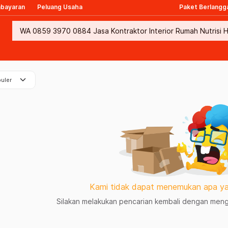
mbayaran
Peluang Usaha
Paket Berlangg
keyboard_arrow_down
uler
Kami tidak dapat menemukan apa ya
Silakan melakukan pencarian kembali dengan mengg