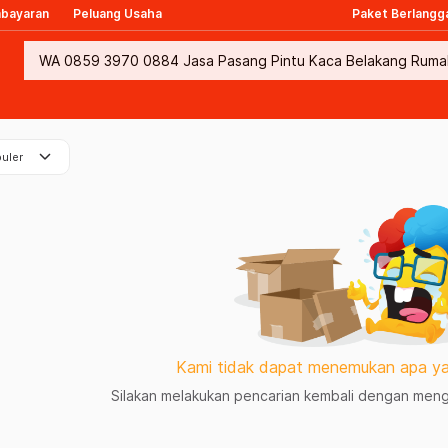
mbayaran
Peluang Usaha
Paket Berlangg
keyboard_arrow_down
uler
Kami tidak dapat menemukan apa ya
Silakan melakukan pencarian kembali dengan mengg