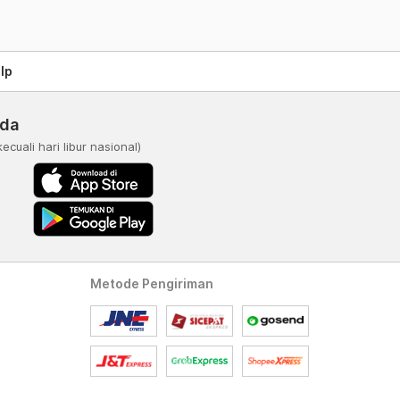
lp
nda
kecuali hari libur nasional)
Metode Pengiriman