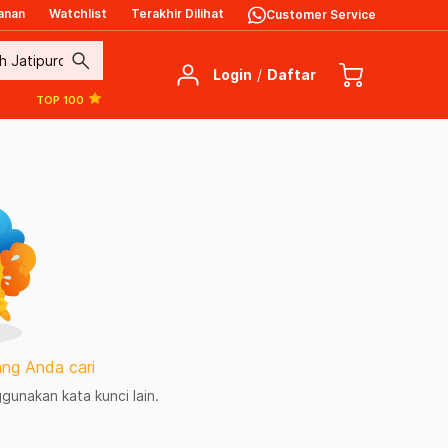
anan
Watchlist
Terakhir Dilihat
Customer Service
search
Login
/
Daftar
TOP 100
ng Anda cari
unakan kata kunci lain.