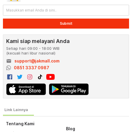
Submit
Kami siap melayani Anda
Setiap hari 09:00 - 18:00 WIB
(kecuali hari libur nasional)
email
support@jakmall.com
0851 3337 0987
Tentang Kami
Blog