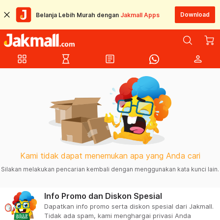
Download
Belanja Lebih Murah dengan
Jakmall Apps
grid_view
hourglass_empty
article
person
Kami tidak dapat menemukan apa yang Anda cari
Silakan melakukan pencarian kembali dengan menggunakan kata kunci lain.
Info Promo dan Diskon Spesial
Dapatkan info promo serta diskon spesial dari Jakmall.
Tidak ada spam, kami menghargai privasi Anda