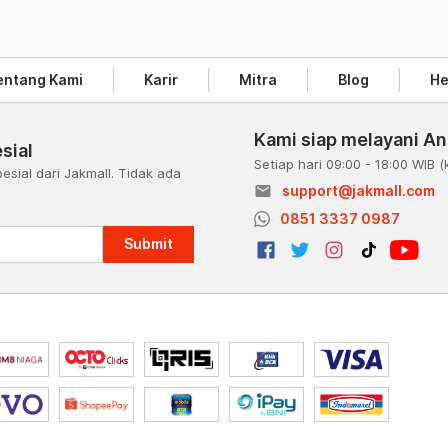
entang Kami
Karir
Mitra
Blog
He
Kami siap melayani A
sial
Setiap hari 09:00 - 18:00 WIB
(
esial dari Jakmall. Tidak ada
email
support@jakmall.com
a
0851 3337 0987
Submit