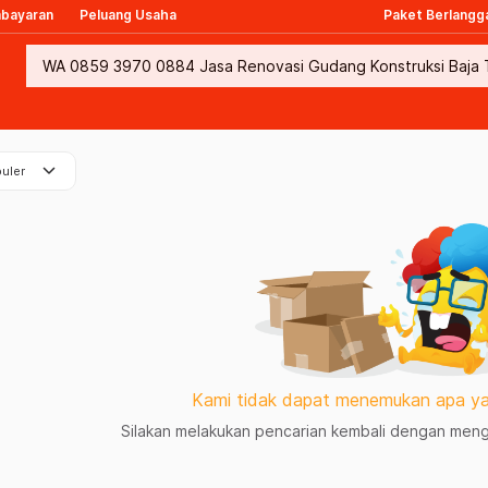
mbayaran
Peluang Usaha
Paket Berlangg
keyboard_arrow_down
uler
Kami tidak dapat menemukan apa ya
Silakan melakukan pencarian kembali dengan mengg