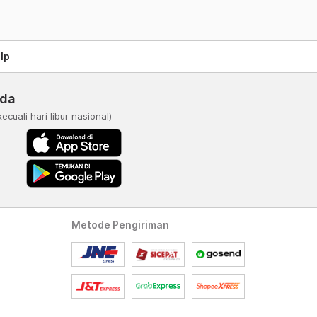
lp
nda
kecuali hari libur nasional)
Metode Pengiriman