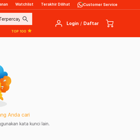
anan
Watchlist
Terakhir Dilihat
Customer Service
search
Login
/
Daftar
TOP 100
ng Anda cari
unakan kata kunci lain.