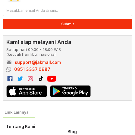
Submit
Kami siap melayani Anda
Setiap hari 09:00 - 18:00 WIB
(kecuali hari libur nasional)
email
support@jakmall.com
0851 3337 0987
Tentang Kami
Blog