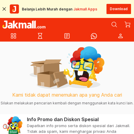
Download
Belanja Lebih Murah dengan
Jakmall Apps
grid_view
hourglass_empty
article
person
Kami tidak dapat menemukan apa yang Anda cari
Silakan melakukan pencarian kembali dengan menggunakan kata kunci lain.
Info Promo dan Diskon Spesial
Dapatkan info promo serta diskon spesial dari Jakmall.
Tidak ada spam, kami menghargai privasi Anda