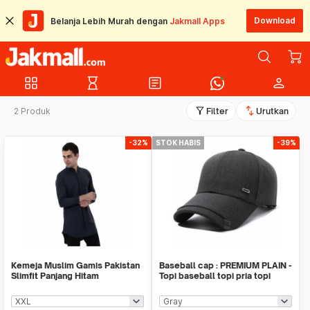
Download
Belanja Lebih Murah dengan
Jakmall Apps
grid_view
hourglass_empty
article
person
filter_alt
swap_vert
2 Produk
Filter
Urutkan
-32%
STOK HABIS
-39%
Kemeja Muslim Gamis Pakistan
Baseball cap : PREMIUM PLAIN -
Slimfit Panjang Hitam
Topi baseball topi pria topi
wanita