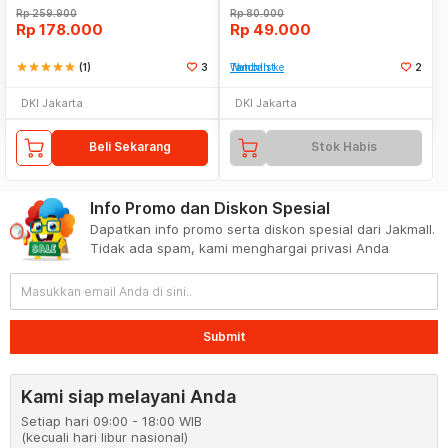
Rp
259.900
Rp
80.000
Rp
178.000
Rp
49.000
star
star
star
star
star
(1)
3
Tambah ke Watchlist
2
DKI Jakarta
DKI Jakarta
Beli Sekarang
Stok Habis
Info Promo dan Diskon Spesial
Dapatkan info promo serta diskon spesial dari Jakmall.
Tidak ada spam, kami menghargai privasi Anda
Submit
Kami siap melayani Anda
Setiap hari 09:00 - 18:00 WIB
(kecuali hari libur nasional)