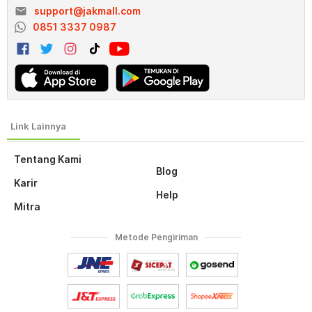
email
support@jakmall.com
0851 3337 0987
Tentang Kami
Blog
Karir
Help
Mitra
Metode Pengiriman