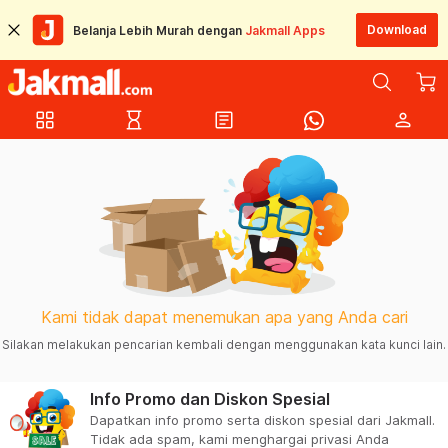
Download
Belanja Lebih Murah dengan
Jakmall Apps
grid_view
hourglass_empty
article
person
Kami tidak dapat menemukan apa yang Anda cari
Silakan melakukan pencarian kembali dengan menggunakan kata kunci lain.
Info Promo dan Diskon Spesial
Dapatkan info promo serta diskon spesial dari Jakmall.
Tidak ada spam, kami menghargai privasi Anda