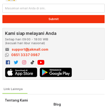
Submit
Kami siap melayani Anda
Setiap hari 09:00 - 18:00 WIB
(kecuali hari libur nasional)
email
support@jakmall.com
0851 3337 0987
Tentang Kami
Blog