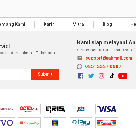
entang Kami
Karir
Mitra
Blog
He
Kami siap melayani A
sial
Setiap hari 09:00 - 18:00 WIB
(
esial dari Jakmall. Tidak ada
email
support@jakmall.com
a
0851 3337 0987
Submit