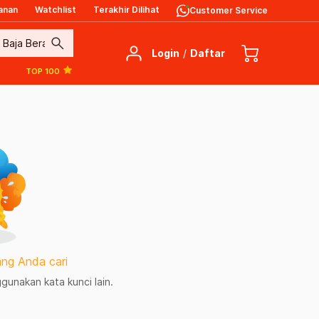
anan
Watchlist
Terakhir Dilihat
Customer Service
search
Login
/
Daftar
TOP 100
ng Anda cari
unakan kata kunci lain.