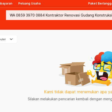
mbayaran
Peluang Usaha
Paket Berlangg
keyboard_arrow_down
uler
Kami tidak dapat menemukan apa ya
Silakan melakukan pencarian kembali dengan mengg