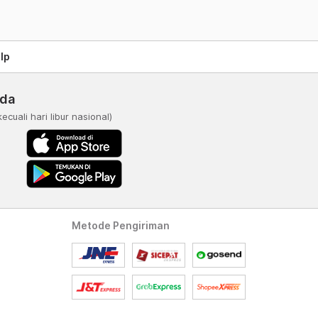
lp
nda
kecuali hari libur nasional)
Metode Pengiriman