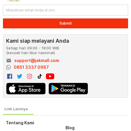
Submit
Kami siap melayani Anda
Setiap hari 09:00 - 18:00 WIB
(kecuali hari libur nasional)
email
support@jakmall.com
0851 3337 0987
Tentang Kami
Blog