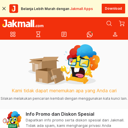
Download
Belanja Lebih Murah dengan
Jakmall Apps
grid_view
hourglass_empty
article
person
Kami tidak dapat menemukan apa yang Anda cari
Silakan melakukan pencarian kembali dengan menggunakan kata kunci lain.
Info Promo dan Diskon Spesial
Dapatkan info promo serta diskon spesial dari Jakmall.
Tidak ada spam, kami menghargai privasi Anda