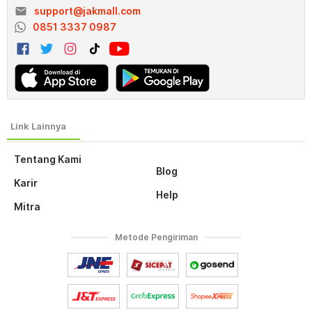
email
support@jakmall.com
0851 3337 0987
Tentang Kami
Blog
Karir
Help
Mitra
Metode Pengiriman