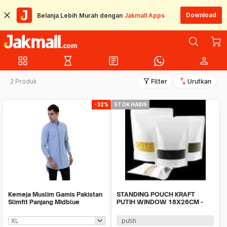
Download
Belanja Lebih Murah dengan
Jakmall Apps
grid_view
hourglass_empty
article
person
filter_alt
swap_vert
2 Produk
Filter
Urutkan
-32%
STOK HABIS
Kemeja Muslim Gamis Pakistan
STANDING POUCH KRAFT
Slimfit Panjang Midblue
PUTIH WINDOW 18X26CM -
750GRAM isi 10lbr
putih