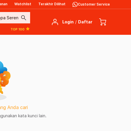
anan
Watchlist
Terakhir Dilihat
Customer Service
search
Login
/
Daftar
TOP 100
ng Anda cari
unakan kata kunci lain.