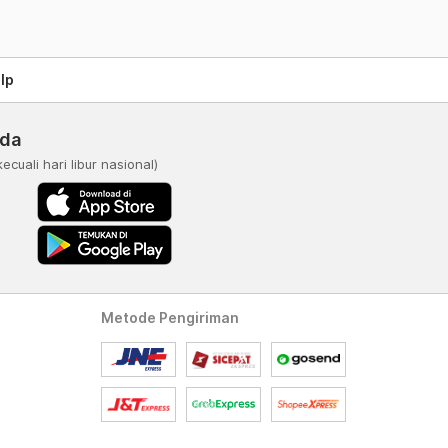
lp
nda
kecuali hari libur nasional)
Metode Pengiriman