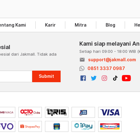
entang Kami
Karir
Mitra
Blog
He
Kami siap melayani A
sial
Setiap hari 09:00 - 18:00 WIB
(
esial dari Jakmall. Tidak ada
email
support@jakmall.com
a
0851 3337 0987
Submit