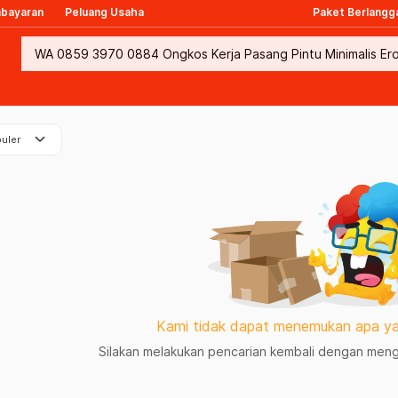
mbayaran
Peluang Usaha
Paket Berlangg
keyboard_arrow_down
uler
Kami tidak dapat menemukan apa ya
Silakan melakukan pencarian kembali dengan mengg