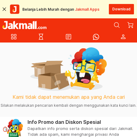
Download
Belanja Lebih Murah dengan
Jakmall Apps
grid_view
hourglass_empty
article
person
Kami tidak dapat menemukan apa yang Anda cari
Silakan melakukan pencarian kembali dengan menggunakan kata kunci lain.
Info Promo dan Diskon Spesial
Dapatkan info promo serta diskon spesial dari Jakmall.
Tidak ada spam, kami menghargai privasi Anda