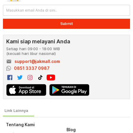
Submit
Kami siap melayani Anda
Setiap hari 09:00 - 18:00 WIB
(kecuali hari libur nasional)
email
support@jakmall.com
0851 3337 0987
Tentang Kami
Blog