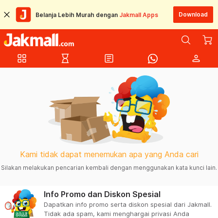
Download
Belanja Lebih Murah dengan
Jakmall Apps
grid_view
hourglass_empty
article
person
Kami tidak dapat menemukan apa yang Anda cari
Silakan melakukan pencarian kembali dengan menggunakan kata kunci lain.
Info Promo dan Diskon Spesial
Dapatkan info promo serta diskon spesial dari Jakmall.
Tidak ada spam, kami menghargai privasi Anda