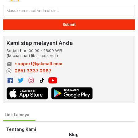
Submit
Kami siap melayani Anda
Setiap hari 09:00 - 18:00 WIB
(kecuali hari libur nasional)
email
support@jakmall.com
0851 3337 0987
Tentang Kami
Blog