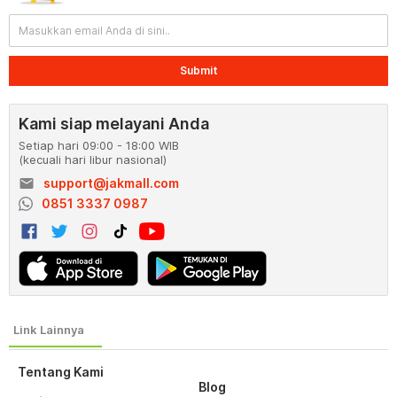
Submit
Kami siap melayani Anda
Setiap hari 09:00 - 18:00 WIB
(kecuali hari libur nasional)
email
support@jakmall.com
0851 3337 0987
Tentang Kami
Blog