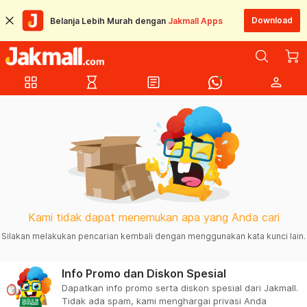
Download
Belanja Lebih Murah dengan
Jakmall Apps
grid_view
hourglass_empty
article
person
Kami tidak dapat menemukan apa yang Anda cari
Silakan melakukan pencarian kembali dengan menggunakan kata kunci lain.
Info Promo dan Diskon Spesial
Dapatkan info promo serta diskon spesial dari Jakmall.
Tidak ada spam, kami menghargai privasi Anda