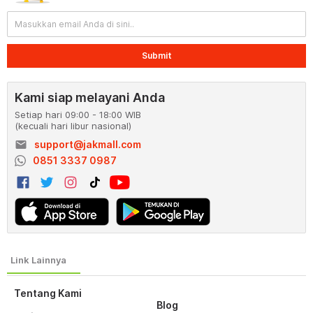
Submit
Kami siap melayani Anda
Setiap hari 09:00 - 18:00 WIB
(kecuali hari libur nasional)
email
support@jakmall.com
0851 3337 0987
Tentang Kami
Blog