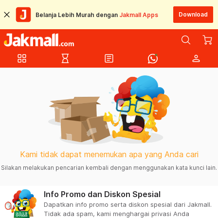
Download
Belanja Lebih Murah dengan
Jakmall Apps
grid_view
hourglass_empty
article
person
Kami tidak dapat menemukan apa yang Anda cari
Silakan melakukan pencarian kembali dengan menggunakan kata kunci lain.
Info Promo dan Diskon Spesial
Dapatkan info promo serta diskon spesial dari Jakmall.
Tidak ada spam, kami menghargai privasi Anda