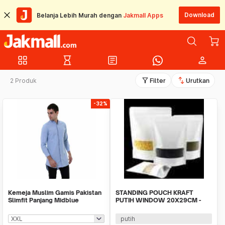
Download
Belanja Lebih Murah dengan
Jakmall Apps
grid_view
hourglass_empty
article
person
filter_alt
swap_vert
2 Produk
Filter
Urutkan
-32%
Kemeja Muslim Gamis Pakistan
STANDING POUCH KRAFT
Slimfit Panjang Midblue
PUTIH WINDOW 20X29CM -
1KG isi 10lbr
putih