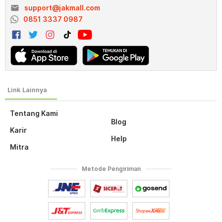
email
support@jakmall.com
0851 3337 0987
Tentang Kami
Blog
Karir
Help
Mitra
Metode Pengiriman