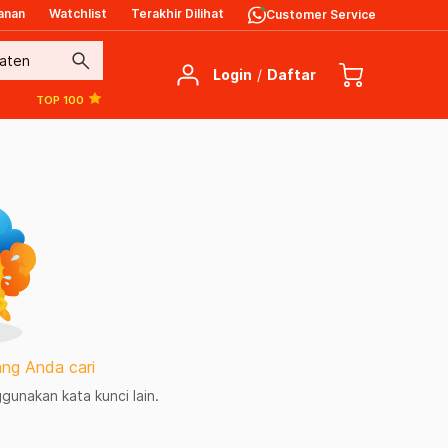
anan
Watchlist
Terakhir Dilihat
Customer Service
search
Login
/
Daftar
TOP 100
ng Anda cari
unakan kata kunci lain.