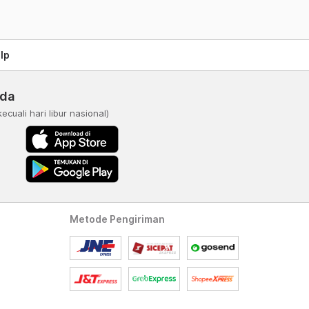
lp
nda
kecuali hari libur nasional)
Metode Pengiriman