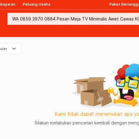
mbayaran
Peluang Usaha
Paket Berlangg
keyboard_arrow_down
uler
Kami tidak dapat menemukan apa ya
Silakan melakukan pencarian kembali dengan mengg