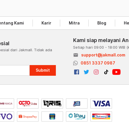
entang Kami
Karir
Mitra
Blog
He
Kami siap melayani A
sial
Setiap hari 09:00 - 18:00 WIB
(
esial dari Jakmall. Tidak ada
email
support@jakmall.com
a
0851 3337 0987
Submit