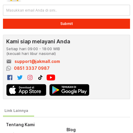
Submit
Kami siap melayani Anda
Setiap hari 09:00 - 18:00 WIB
(kecuali hari libur nasional)
email
support@jakmall.com
0851 3337 0987
Tentang Kami
Blog