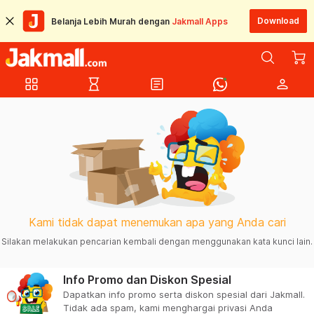
Download
Belanja Lebih Murah dengan
Jakmall Apps
grid_view
hourglass_empty
article
person
Kami tidak dapat menemukan apa yang Anda cari
Silakan melakukan pencarian kembali dengan menggunakan kata kunci lain.
Info Promo dan Diskon Spesial
Dapatkan info promo serta diskon spesial dari Jakmall.
Tidak ada spam, kami menghargai privasi Anda